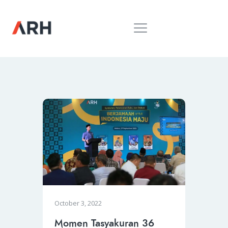
MUH. ARIEF ROSYID
Mimpi Menaklukkan Dunia
BERANDA
INSPIRING
MONDAY
RILIS MEDIA
BUKU
PIDATO
KEBUDAYAAN
KENALAN
October 3, 2022
Momen Tasyakuran 36