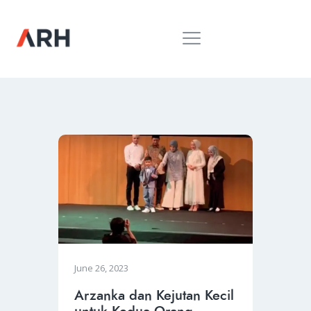
MUH. ARIEF ROSYID
Mimpi Menaklukkan Dunia
BERANDA
INSPIRING
MONDAY
RILIS MEDIA
BUKU
PIDATO
KEBUDAYAAN
KENALAN
June 26, 2023
Arzanka dan Kejutan Kecil