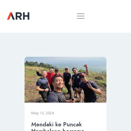
MUH. ARIEF ROSYID
Mimpi Menaklukkan Dunia
BERANDA
INSPIRING
MONDAY
RILIS MEDIA
BUKU
PIDATO
KEBUDAYAAN
KENALAN
May 13, 2024
Mendaki ke Puncak