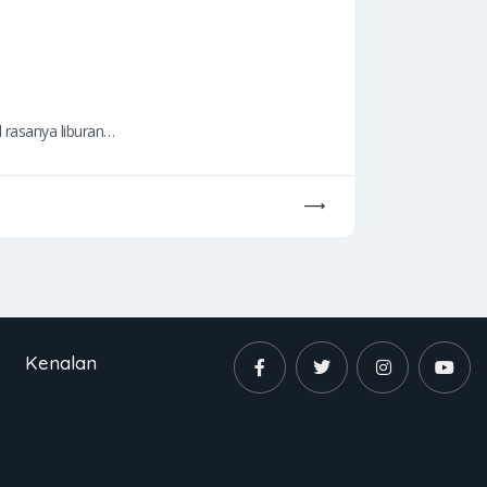
l rasanya liburan…
Kenalan