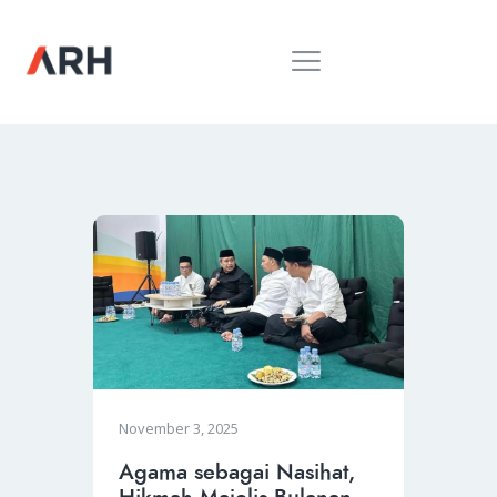
MUH. ARIEF ROSYID
Mimpi Menaklukkan Dunia
BERANDA
INSPIRING
MONDAY
RILIS MEDIA
BUKU
PIDATO
KEBUDAYAAN
KENALAN
November 3, 2025
Agama sebagai Nasihat,