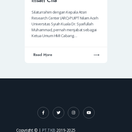
Insan Cita
Silaturrahim dengan Kepala Atsiri
Research Center (ARC)-PUIPT Nilam Aceh
Universitas Syiah Kuala Dr. Syaifullah
Muhammad, pernah menjabat sebagai
Ketua Umum HMI Cabang…
Read More
Copyright © |
PT.TKB
2019-2025