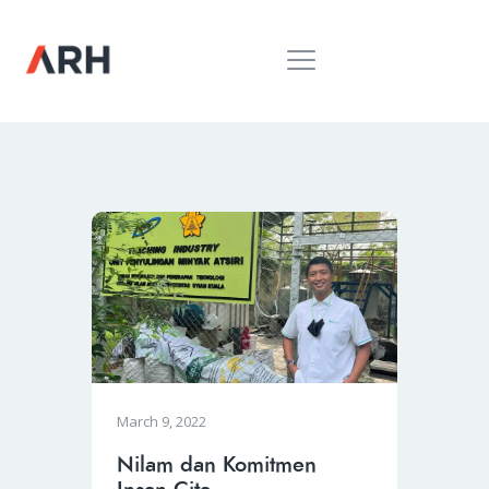
MUH. ARIEF ROSYID
Mimpi Menaklukkan Dunia
BERANDA
INSPIRING
MONDAY
RILIS MEDIA
BUKU
PIDATO
KEBUDAYAAN
KENALAN
March 9, 2022
Nilam dan Komitmen