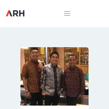
MUH. ARIEF ROSYID
Mimpi Menaklukkan Dunia
BERANDA
INSPIRING
MONDAY
RILIS MEDIA
BUKU
PIDATO
KEBUDAYAAN
KENALAN