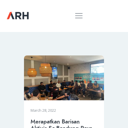
MUH. ARIEF ROSYID
Mimpi Menaklukkan Dunia
BERANDA
INSPIRING
MONDAY
RILIS MEDIA
BUKU
PIDATO
KEBUDAYAAN
KENALAN
March 28, 2022
Merapatkan Barisan