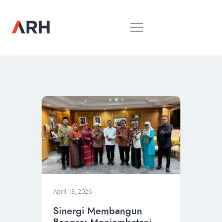
MUH. ARIEF ROSYID
Mimpi Menaklukkan Dunia
BERANDA
INSPIRING
MONDAY
RILIS MEDIA
BUKU
PIDATO
KEBUDAYAAN
KENALAN
April 13, 2026
Sinergi Membangun