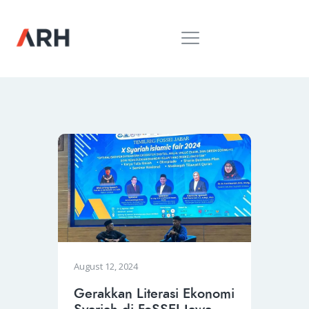
MUH. ARIEF ROSYID
Mimpi Menaklukkan Dunia
BERANDA
INSPIRING
MONDAY
RILIS MEDIA
BUKU
PIDATO
KEBUDAYAAN
KENALAN
August 12, 2024
Gerakkan Literasi Ekonomi