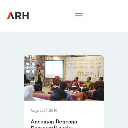
MUH. ARIEF ROSYID
Mimpi Menaklukkan Dunia
BERANDA
INSPIRING
MONDAY
RILIS MEDIA
BUKU
PIDATO
KEBUDAYAAN
KENALAN
August 21, 2019
Ancaman Bencana