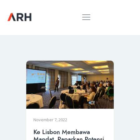
MUH. ARIEF ROSYID
Mimpi Menaklukkan Dunia
BERANDA
INSPIRING
MONDAY
RILIS MEDIA
BUKU
PIDATO
KEBUDAYAAN
KENALAN
November 7, 2022
Ke Lisbon Membawa
Mandat, Paparkan Potensi