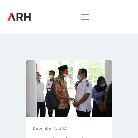
MUH. ARIEF ROSYID
Mimpi Menaklukkan Dunia
BERANDA
INSPIRING
MONDAY
RILIS MEDIA
BUKU
PIDATO
KEBUDAYAAN
KENALAN
December 13, 2021