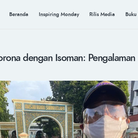
BERANDA
INSPIRING MONDAY
MUH. ARIEF ROSYID
Beranda
Inspiring Monday
Rilis Media
Buku
RILIS MEDIA
Mimpi Menaklukkan Dunia
BUKU
PIDATO KEBUDAYAAN
KENALAN
orona dengan Isoman: Pengalaman