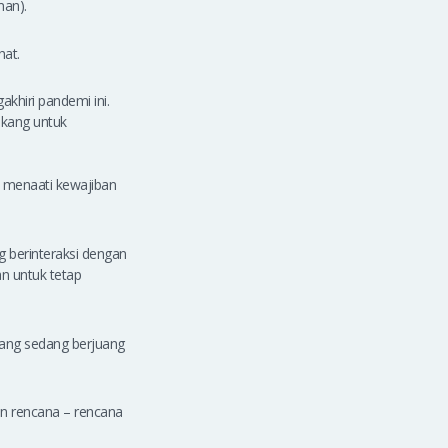
oman).
hat.
khiri pandemi ini.
akang untuk
 menaati kewajiban
g berinteraksi dengan
an untuk tetap
yang sedang berjuang
n rencana – rencana