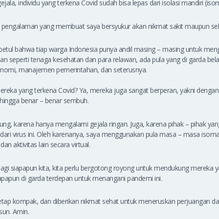
gejala, individu yang terkena Covid sudah bisa lepas dari isolasi mandiri (is
h pengalaman yang membuat saya bersyukur akan nikmat sakit maupun se
tul bahwa tiap warga Indonesia punya andil masing – masing untuk menga
an seperti tenaga kesehatan dan para relawan, ada pula yang di garda bel
onomi, manajemen pemerintahan, dan seterusnya.
eka yang terkena Covid? Ya, mereka juga sangat berperan, yakni dengan
i hingga benar – benar sembuh.
ng, karena hanya mengalami gejala ringan. Juga, karena pihak – pihak yan
i dari virus ini. Oleh karenanya, saya menggunakan pula masa – masa isom
an aktivitas lain secara virtual.
bagi siapapun kita, kita perlu bergotong royong untuk mendukung mereka 
apapun di garda terdepan untuk menangani pandemi ini.
tap kompak, dan diberikan nikmat sehat untuk meneruskan perjuangan da
usun. Amin.