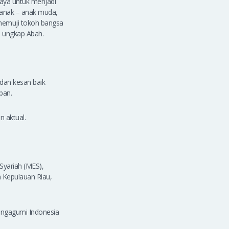
aya untuk menjadi
 anak – anak muda,
 memuji tokoh bangsa
, ungkap Abah.
 dan kesan baik
epan.
n aktual.
Syariah (MES),
 Kepulauan Riau,
engagumi Indonesia