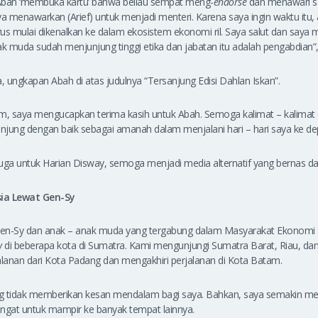
Abah ‘membuka kartu’ bahwa beliau sempat meng-
endorse
dan menawari s
 menawarkan (Arief) untuk menjadi menteri. Karena saya ingin waktu itu,
us mulai dikenalkan ke dalam ekosistem ekonomi ril. Saya salut dan saya
k muda sudah menjunjung tinggi etika dan jabatan itu adalah pengabdian”
a, ungkapan Abah di atas judulnya “Tersanjung Edisi Dahlan Iskan”.
lam, saya mengucapkan terima kasih untuk Abah. Semoga kalimat – kalimat
unjung dengan baik sebagai amanah dalam menjalani hari – hari saya ke d
uga untuk Harian Disway, semoga menjadi media alternatif yang bernas da
ia Lewat Gen-Sy
 Gen-Sy dan anak – anak muda yang tergabung dalam Masyarakat Ekonomi 
w
di beberapa kota di Sumatra. Kami mengunjungi Sumatra Barat, Riau, dan
lanan dari Kota Padang dan mengakhiri perjalanan di Kota Batam.
g tidak memberikan kesan mendalam bagi saya. Bahkan, saya semakin m
gat untuk mampir ke banyak tempat lainnya.