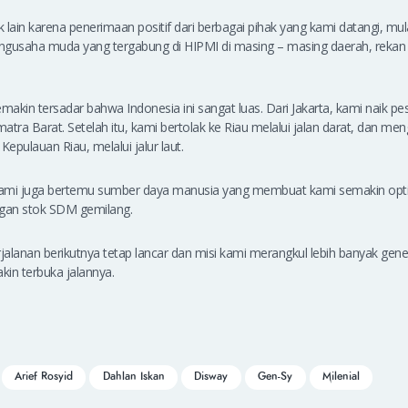
 lain karena penerimaan positif dari berbagai pihak yang kami datangi, mul
gusaha muda yang tergabung di HIPMI di masing – masing daerah, rekan – 
semakin tersadar bahwa Indonesia ini sangat luas. Dari Jakarta, kami naik 
tra Barat. Setelah itu, kami bertolak ke Riau melalui jalan darat, dan meng
epulauan Riau, melalui jalur laut.
 kami juga bertemu sumber daya manusia yang membuat kami semakin opt
ngan stok SDM gemilang.
alanan berikutnya tetap lancar dan misi kami merangkul lebih banyak gen
in terbuka jalannya.
Arief Rosyid
Dahlan Iskan
Disway
Gen-Sy
Milenial