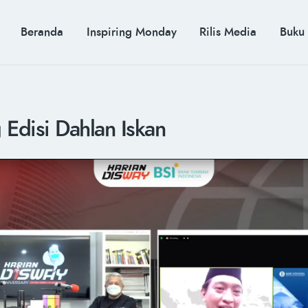
BERANDA
INSPIRING MONDAY
MUH. ARIEF ROSYID
Beranda
Inspiring Monday
Rilis Media
Buku
RILIS MEDIA
Mimpi Menaklukkan Dunia
BUKU
PIDATO KEBUDAYAAN
KENALAN
 Edisi Dahlan Iskan