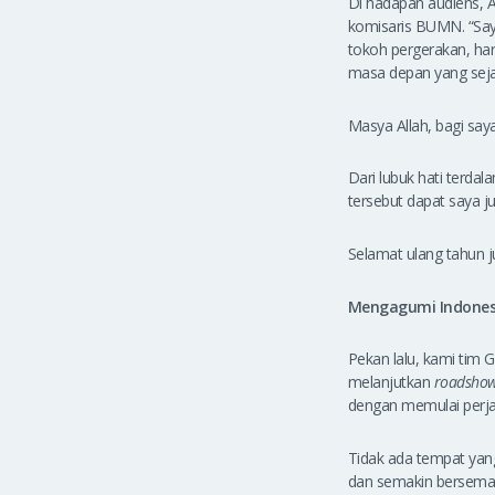
Di hadapan audiens, 
komisaris BUMN. “Saya
tokoh pergerakan, har
masa depan yang seja
Masya Allah, bagi say
Dari lubuk hati terda
tersebut dapat saya j
Selamat ulang tahun j
Mengagumi Indones
Pekan lalu, kami tim
melanjutkan
roadsho
dengan memulai perja
Tidak ada tempat yan
dan semakin berseman