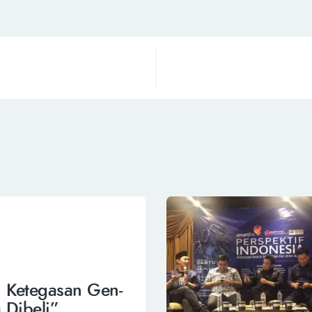
si Ketegasan Gen-
 Dibeli”