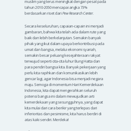
muslim yang terus meningkat dengan pesat pada
tahun 2010-2050 mencapai angka 73%
berdasarkan riset dari
Pew Research Center
.
Secara keseluruhan, capaian-capain ini menjadi
gambaran, bahwa kita telah ada dalam rute yang
baik dan lebih berkelanjutan. Semakin banyak
pihak yang ikut dalam upaya berkontribusi pada
umat dan bangsa, melalui ekonomi syariah,
semakin besar peluang kesejahteraan rakyat
terwujud seperti cita-cita luhur Bung Hatta dan
para pendiri bangsa kita. Banyak pekerjaan yang
perlu kita rapihkan dan komunikasikan lebih
gencar lagi, agar Indonesia bisa menjadi negara
maju. Semoga di momentum Hari Kemerdekaan
Indonesia, kita dapat mengerahkan seluruh
potensi bangsa ini dalam mewujudkan arti
kemerdekaan yang sesungguhnya, yang dapat
kita mulai dari cara berikir yang terlepas dari
inferioritas dan pesimisme, kita harus berdiri di
atas kaki sendiri. Merdeka!