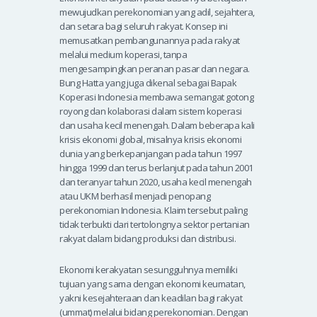
mewujudkan perekonomian yang adil, sejahtera,
dan setara bagi seluruh rakyat. Konsep ini
memusatkan pembangunannya pada rakyat
melalui medium koperasi, tanpa
mengesampingkan peranan pasar dan negara.
Bung Hatta yang juga dikenal sebagai Bapak
Koperasi Indonesia membawa semangat gotong
royong dan kolaborasi dalam sistem koperasi
dan usaha kecil menengah. Dalam beberapa kali
krisis ekonomi global, misalnya krisis ekonomi
dunia yang berkepanjangan pada tahun 1997
hingga 1999 dan terus berlanjut pada tahun 2001
dan teranyar tahun 2020, usaha kecil menengah
atau UKM berhasil menjadi penopang
perekonomian Indonesia. Klaim tersebut paling
tidak terbukti dari tertolongnya sektor pertanian
rakyat dalam bidang produksi dan distribusi.
Ekonomi kerakyatan sesungguhnya memiliki
tujuan yang sama dengan ekonomi keumatan,
yakni kesejahteraan dan keadilan bagi rakyat
(ummat) melalui bidang perekonomian. Dengan