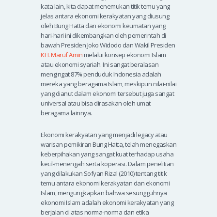
kata lain, kita dapat menemukan titik temu yang
jelas antara ekonomi kerakyatan yang diusung
oleh Bung Hatta dan ekonomi keumatan yang
hari-hari ini dikembangkan oleh pemerintah di
bawah Presiden Joko Widodo dan Wakil Presiden
KH. Maruf Amin
melalui konsep ekonomi Islam
atau ekonomi syariah. Ini sangat beralasan
mengingat 87% penduduk Indonesia adalah
mereka yang beragama Islam, meskipun nilai-nilai
yang dianut dalam ekonomi tersebut juga sangat
universal atau bisa dirasakan oleh umat
beragama lainnya.
Ekonomi kerakyatan yang menjadi legacy atau
warisan pemikiran Bung Hatta, telah menegaskan
keberpihakan yang sangat kuat terhadap usaha
kecil-menengah serta koperasi. Dalam penelitian
yang dilakukan Sofyan Rizal (2010) tentang titik
temu antara ekonomi kerakyatan dan ekonomi
Islam, mengungkapkan bahwa sesungguhnya
ekonomi Islam adalah ekonomi kerakyatan yang
berjalan di atas norma-norma dan etika