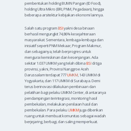
pembentukan holding BUMN Pangan (ID Food),
holding Ultra Mikro (BRI, PNM, Pegadaian), hingga
beberapa arsitektur kebijakan ekonomi lainnya.
Salah satu program
BSI
yakni desa binaan
berhasil mengungkit 74,86% kesejahteraan
masyarakat. Sementara, lembaga-lembaga dan
inisiatif seperti PNM Mekaar, Program Makmur,
dan sebagainya, telah berprogres untuk
mengurai kemiskinan dan kesenjangan. Ada
sekitar 1.037 UMKM yang telah dibina
BSI
di tiga
provinsi, yakni, Provinsi Nanggroe Aceh
Darussalam terdapat 777
UMKM
, 143 UMKM di
Yogyakarta, dan 117 UMKM di Surabaya. Demi
terus berinovasi dilakukan pembinaan dan
pelatihan bagi pelaku UMKM Center, di antaranya
pendampingan terintegrasi, monitoring hasil
pembekalan, melakukan penilaian hasil dan
pembekalan. Para pelaku
UMKM
juga diberikan
ruang untuk membuat komunitas sebagai wadah
berjejaring, berbagi, dan saling memperkuat.