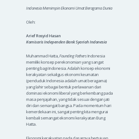
Indonesia Memimpin Ekonomi Umat Beragama Dunia
Oleh:
Arief Rosyid Hasan
Komisaris Independen Bank Syariah Indonesia
Muhammad Hatta,
Founding Fathers
Indonesia
memiliki konsep perekonomian yang sangat
penting bagi Indonesia. Adalah konsep ekonomi
kerakyatan sekaligus ekonomi keumatan
(penduduk Indonesia adalah umat beragama)
yang lahir sebagai bentuk perlawanan dari
dominasi ekonomi liberal yang berkembang pada
masa penjajahan, yang tidak sesuai dengan jati
diri dan semangat bangsa. Pada momentum hari
kemerdekaan ini, sangat penting kita mengurai
kembali semangat ekonomi kerakyatan Bung
Hatta.
Ekonomi kerakyatan pada dasarnya bertujuan