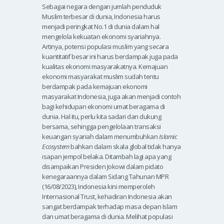
Sebagai negara dengan jumlah penduduk
Muslim terbesar di dunia, Indonesia harus
menjadi peringkat No.1 di dunia dalam hal
mengelola kekuatan ekonomi syariahnya.
Artinya, potensi populasi muslim yang secara
kuantitatif besar ini harus berdampak juga pada
kualitas ekonomi masyarakatnya. Kemajuan
ekonomi masyarakat muslim sudah tentu
berdampak pada kemajuan ekonomi
masyarakat Indonesia, juga akan menjadi contoh
bagi kehidupan ekonomi umat beragama di
dunia. Hal itu, perlu kita sadari dan dukung
bersama, sehingga pengelolaan transaksi
keuangan syariah dalam menumbuhkan
Islamic
Ecosystem
bahkan dalam skala global tidak hanya
isapan jempol belaka. Ditambah lagi apa yang
disampaikan Presiden Jokowi dalam pidato
kenegaraannya dalam Sidang Tahunan MPR
(16/08/2023), Indonesia kini memperoleh
Internasional Trust, kehadiran Indonesia akan
sangat berdampak terhadap masa depan Islam
dan umat beragama di dunia. Melihat populasi