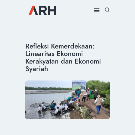
MUH. ARIEF ROSYID
Mimpi Menaklukkan Dunia
BERANDA
Refleksi Kemerdekaan:
INSPIRING
Linearitas Ekonomi
MONDAY
Kerakyatan dan Ekonomi
RILIS MEDIA
Syariah
BUKU
PIDATO
KEBUDAYAAN
KENALAN