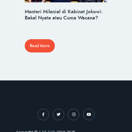
Menteri Milenial di Kabinet Jokowi:
Presiden
Ancaman B
Bakal Nyata atau Cuma Wacana?
Penanganan
Read More
Read Mor