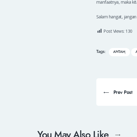
manfaatnya, maka kita
Salam hangat, jangan 
Post Views:
130
Tags:
ANTAM
Prev Post
You May Also Like