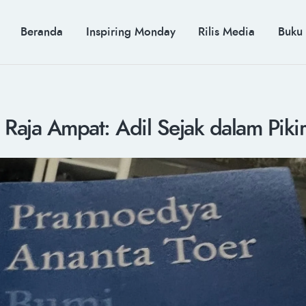
BERANDA
INSPIRING MONDAY
MUH. ARIEF ROSYID
Beranda
Inspiring Monday
Rilis Media
Buku
RILIS MEDIA
Mimpi Menaklukkan Dunia
BUKU
PIDATO KEBUDAYAAN
KENALAN
 Raja Ampat: Adil Sejak dalam Piki