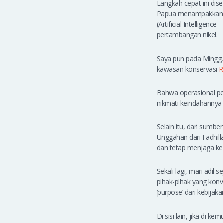
Langkah cepat ini dis
Papua menampakkan sen
(Artificial Intellige
pertambangan nikel.
Saya pun pada Mingg
kawasan konservasi
R
Bahwa operasional per
nikmati keindahannya 
Selain itu, dari sumb
Unggahan dari Fadhill
dan tetap menjaga kea
Sekali lagi, mari adi
pihak-pihak yang konv
‘purpose’ dari kebijak
Di sisi lain, jika di 