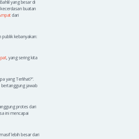
ahlil yang besar di
i kecerdasan buatan
Ampat
dari
publik kebanyakan:
pat
, yang sering kita
pa yang Terlihat?”.
ra bertanggung jawab
anggung protes dari
sa ini mencapai
asif lebih besar dari