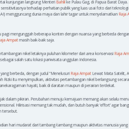
ertai kunjungan langsung Menteri
Bahlil
ke Pulau Gag, di Papua Barat Daya. B
sitivitasnya terhadap perhatian publik yang luas usai foto dari teknolog
nce – AI) mengguncang dunia maya dan lahir tagar untuk menyelamatkan
Raja 
u pagi mengunggah beberapa konten dengan nuansa yang berbeda dengan 
aja Ampat
masih baik-baik saja.
tambangan nikel letaknya puluhan kilometer dari area konservasi
Raja Am
sebagai salah satu lokasi pariwisata unggulan Indonesia.
er yang berbeda, dengan judul “Menelusuri
Raja Ampat
Lewat Mata Satelit, A
ah Rizki itu menyimpulkan, aktivitas pertambangan nikel berlangsung seca
nekaragaman hayati, baik di daratan maupun di perairan terdekat.
l sejak dalam pikiran. Perubahan menuju kemajuan memang akan selalu men
ensional. Hilirisasi memang tak mudah, dan butuh banyak ‘effort’ agar bang
an tersebut.
kemudian hari mudarat dari tambang-tambang maupun aktivitas manusia yang m