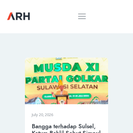
MUH. ARIEF ROSYID
Mimpi Menaklukkan Dunia
BERANDA
INSPIRING
MONDAY
RILIS MEDIA
BUKU
PIDATO
KEBUDAYAAN
KENALAN
July 20, 2026
Bangga terhadap Sulsel,