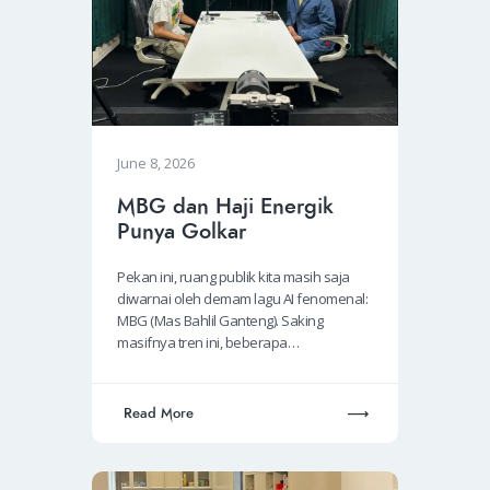
June 8, 2026
MBG dan Haji Energik
Punya Golkar
Pekan ini, ruang publik kita masih saja
diwarnai oleh demam lagu AI fenomenal:
MBG (Mas Bahlil Ganteng). Saking
masifnya tren ini, beberapa…
Read More