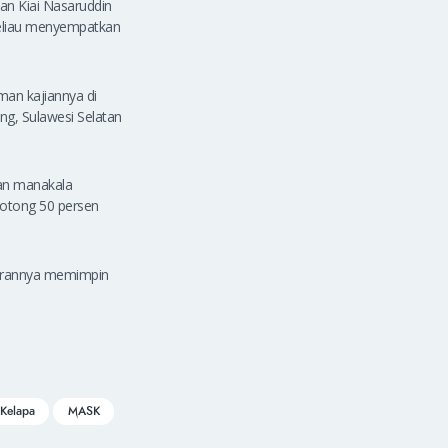
ian Kiai Nasaruddin
eliau menyempatkan
an kajiannya di
ng, Sulawesi Selatan
ian manakala
motong 50 persen
 perannya memimpin
Kelapa
MASK