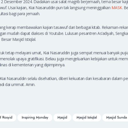
n, 2 Desember 2024. Diadakan usai salat magrib berjemaah, tema besar kaj
uf. Usai kajian, Kiai Nasaruddin pun tak langsung meninggalkan
MASK
. B
tasi bagi para jemaah.
ng kerap membawakan kajian tasawuf dari berbagai kitab. Rekaman-rekam
engan mudah dapat diakses di Youtube. Lulusan pesantren As’adiyah, Sengka
Besar Masjid Istiqlal.
tuk tetap melayani umat, Kiai Nasaruddin juga sempat menuai banyak puj
nolak upaya gratifikasi. Beliau juga mengeluarkan kebijakan untuk me
inas di kementerian yang dipimpinnya.
Kiai Nasaruddin selalu disehatkan, diberi kekuatan dan kesabaran dalam
di dai ummat. Amin.
ef Rosyid
Inspiring Monday
Masjid
Masjid Istiqlal
Masjid Sunda 