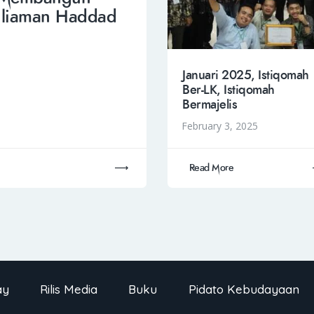
Muliaman Haddad
Januari 2025, Istiqomah
Ber-LK, Istiqomah
Bermajelis
February 3, 2025
Read More
ay
Rilis Media
Buku
Pidato Kebudayaan