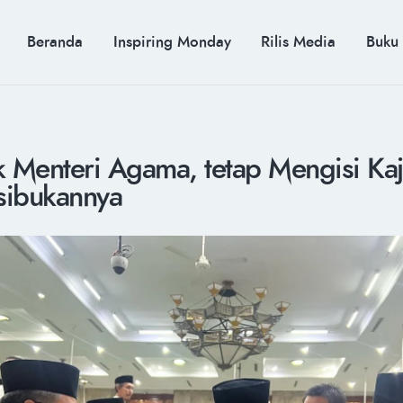
BERANDA
INSPIRING MONDAY
MUH. ARIEF ROSYID
Beranda
Inspiring Monday
Rilis Media
Buku
RILIS MEDIA
Mimpi Menaklukkan Dunia
BUKU
PIDATO KEBUDAYAAN
KENALAN
k Menteri Agama, tetap Mengisi Kaj
sibukannya