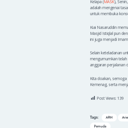
Kelapa (
MASK
), Seni
adalah mengenai tasaw
untuk membuka konsul
Kiai Nasaruddin mema
Masjid Istiqlal pun d
ini juga menjadi Imam 
Selain keteladanan un
mengumumkan telah me
anggaran perjalanan d
Kita doakan, semoga 
Kemenag, serta menja
Post Views:
139
Tags:
ARH
Ari
Pemuda