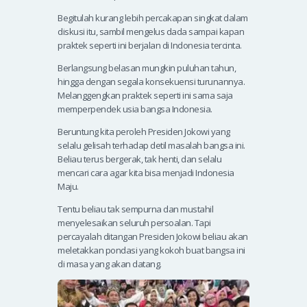
Begitulah kurang lebih percakapan singkat dalam
diskusi itu, sambil mengelus dada sampai kapan
praktek seperti ini berjalan di Indonesia tercinta.
Berlangsung belasan mungkin puluhan tahun,
hingga dengan segala konsekuensi turunannya.
Melanggengkan praktek seperti ini sama saja
memperpendek usia bangsa Indonesia.
Beruntung kita peroleh Presiden Jokowi yang
selalu gelisah terhadap detil masalah bangsa ini.
Beliau terus bergerak, tak henti, dan selalu
mencari cara agar kita bisa menjadi Indonesia
Maju.
Tentu beliau tak sempurna dan mustahil
menyelesaikan seluruh persoalan. Tapi
percayalah ditangan Presiden Jokowi beliau akan
meletakkan pondasi yang kokoh buat bangsa ini
di masa yang akan datang.