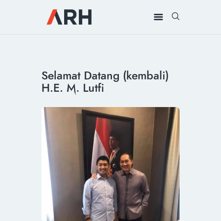
MUH. ARIEF ROSYID
Mimpi Menaklukkan Dunia
BERANDA
Selamat Datang (kembali)
INSPIRING
H.E. M. Lutfi
MONDAY
RILIS MEDIA
BUKU
PIDATO
KEBUDAYAAN
KENALAN