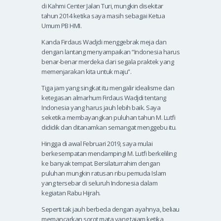
di Kahmi Center Jalan Turi, mungkin disekitar
tahun 2014 ketika saya masih sebagai Ketua
Umum PB HMI.
Kanda Firdaus Wadjdi menggebrak meja dan
dengan lantang menyampaikan “Indonesia harus
benar-benar merdeka dari segala praktek yang
memenjarakan kita untuk maju”.
Tiga jam yang singkat itu mengalir idealisme dan
ketegasan almarhum Firdaus Wadjdi tentang
Indonesia yang harus jauh lebih baik. Saya
seketika membayangkan puluhan tahun M. Lutfi
dididik dan ditanamkan semangat menggebu itu.
Hingga di awal Februari 2019, saya mulai
berkesempatan mendampingi M. Lutfi berkeliling
ke banyak tempat. Bersilaturrahim dengan
puluhan mungkin ratusan ribu pemuda Islam
yang tersebar di seluruh Indonesia dalam
kegiatan Rabu Hijrah.
Seperti tak jauh berbeda dengan ayahnya, beliau
memancarkan sorot mata yang tajam ketika