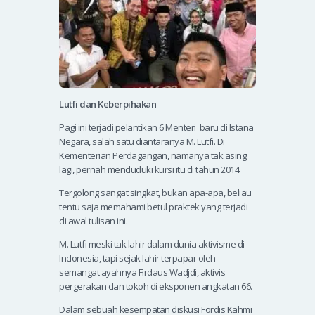
Lutfi dan Keberpihakan
Pagi ini terjadi pelantikan 6 Menteri baru di Istana
Negara, salah satu diantaranya M. Lutfi. Di
Kementerian Perdagangan, namanya tak asing
lagi, pernah menduduki kursi itu di tahun 2014.
Tergolong sangat singkat, bukan apa-apa, beliau
tentu saja memahami betul praktek yang terjadi
di awal tulisan ini.
M. Lutfi meski tak lahir dalam dunia aktivisme di
Indonesia, tapi sejak lahir terpapar oleh
semangat ayahnya Firdaus Wadjdi, aktivis
pergerakan dan tokoh di eksponen angkatan 66.
Dalam sebuah kesempatan diskusi Fordis Kahmi