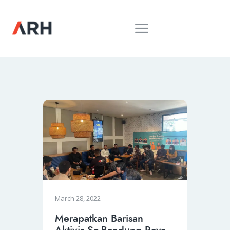
MUH. ARIEF ROSYID
Mimpi Menaklukkan Dunia
BERANDA
INSPIRING
MONDAY
RILIS MEDIA
BUKU
PIDATO
KEBUDAYAAN
KENALAN
March 28, 2022
Merapatkan Barisan