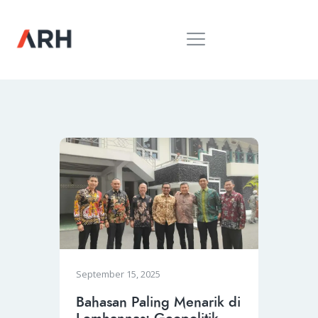
MUH. ARIEF ROSYID
Mimpi Menaklukkan Dunia
BERANDA
INSPIRING
MONDAY
RILIS MEDIA
BUKU
PIDATO
KEBUDAYAAN
KENALAN
September 15, 2025
Bahasan Paling Menarik di