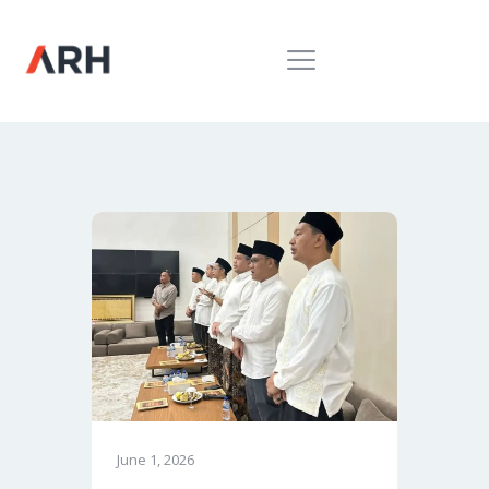
MUH. ARIEF ROSYID
Mimpi Menaklukkan Dunia
BERANDA
INSPIRING
MONDAY
RILIS MEDIA
BUKU
PIDATO
KEBUDAYAAN
KENALAN
June 1, 2026