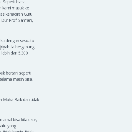
 Seperti biasa,
m kami masuk ke
tas kehadiran Guru
ur Prof. Sam’ani,
buka dengan sesuatu
riyah. Ia bergabung
lebih dari 5.300
uk bertani seperti
 selama masih bisa.
h Maha Baik dan tidak
 amal bisa kita ukur,
satu yang
k, tidak bersih, tidak