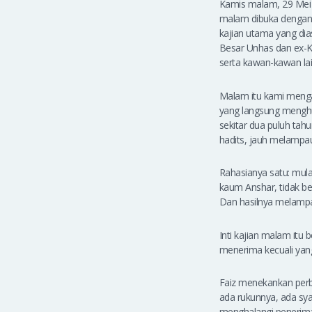
Kamis malam, 29 Mei l
malam dibuka dengan
kajian utama yang dia
Besar Unhas dan ex-K
serta kawan-kawan lain
Malam itu kami menga
yang langsung menghun
sekitar dua puluh tah
hadits, jauh melampau
Rahasianya satu: mula
kaum Anshar, tidak be
Dan hasilnya melampau
Inti kajian malam itu 
menerima kecuali yang
Faiz menekankan perb
ada rukunnya, ada sya
menghalangi penerimaa