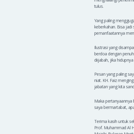
tulus.
Yang paling menggugah
keberkahan. Bisa jadi
pemanfaatannya memb
Ilustrasi yang disam
berdoa dengan penuh
diijabah, jika hidupny
Pesan yang paling sa
niat. KH. Faiz mengin
jabatan yang kita san
Maka pertanyaannya bu
saya bermartabat, apa
Terima kasih untuk se
Prof. Muhammad Al Ha
Majelis Bulanan Mente