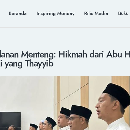
BERANDA
INSPIRING MONDAY
MUH. ARIEF ROSYID
Beranda
Inspiring Monday
Rilis Media
Buku
RILIS MEDIA
Mimpi Menaklukkan Dunia
BUKU
PIDATO KEBUDAYAAN
KENALAN
ulanan Menteng: Hikmah dari Abu H
i yang Thayyib