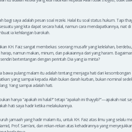
 bagi saya adalah pesan soal rezeki. Halal itu soal status hukum. Tapi tha
 sesuatu yang kita dapat secara halal, namun cara mendapatkannya, niat di 
uat ia kehilangan barokah.
paikan KH. Faiz sangat membekas: seorang musafir yang kelelahan, berdeb
 harap, namun makan, minum, dan pakaiannya dari yang haram. Bagaima
a sendiri bertentangan dengan perintah Dia yang ia minta?
ya bawa pulang malam itu adalah tentang menjaga hati dari kesombongan 
gatkan: yang sampai kepada Allah bukan darah kurban, bukan nominal sede
dang. Yang sampai adalah hati.
kan hanya “apakah ini halal?” tetapi “apakah ini thayyib?”—apakah niat sa
kah hati saya hadir ketika melakukannya.
luruh jamaah yang hadir malam itu, untuk KH. Faiz atas ilmu yang selalu 
mid, Prof. Sam’ani, dan rekan-rekan atas kehadirannya yang menyejukkan
ng berikutnya.