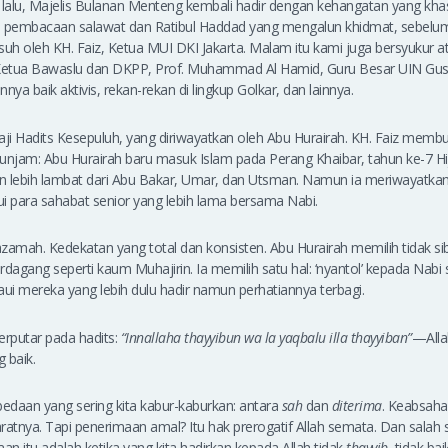
alu, Majelis Bulanan Menteng kembali hadir dengan kehangatan yang khas.
 pembacaan salawat dan Ratibul Haddad yang mengalun khidmat, sebelu
suh oleh KH. Faiz, Ketua MUI DKI Jakarta. Malam itu kami juga bersyukur a
etua Bawaslu dan DKPP, Prof. Muhammad Al Hamid, Guru Besar UIN Gus D
nya baik aktivis, rekan-rekan di lingkup Golkar, dan lainnya.
ji Hadits Kesepuluh, yang diriwayatkan oleh Abu Hurairah. KH. Faiz mem
jam: Abu Hurairah baru masuk Islam pada Perang Khaibar, tahun ke-7 Hij
un lebih lambat dari Abu Bakar, Umar, dan Utsman. Namun ia meriwayatkan 
i para sahabat senior yang lebih lama bersama Nabi.
zamah. Kedekatan yang total dan konsisten. Abu Hurairah memilih tidak sib
rdagang seperti kaum Muhajirin. Ia memilih satu hal: ‘nyantol’ kepada Nabi
i mereka yang lebih dulu hadir namun perhatiannya terbagi.
berputar pada hadits:
“Innallaha thayyibun wa la yaqbalu illa thayyiban”
—Alla
 baik.
edaan yang sering kita kabur-kaburkan: antara
sah
dan
diterima
. Keabsahan
ratnya. Tapi penerimaan amal? Itu hak prerogatif Allah semata. Dan salah 
n itu adalah ketika yang kita hadirkan kepada Allah tidak
thayyib
, tidak bai