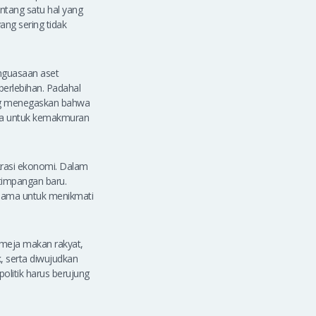
tang satu hal yang
ang sering tidak
enguasaan aset
erlebihan. Padahal
ang menegaskan bahwa
nya untuk kemakmuran
rasi ekonomi. Dalam
timpangan baru.
 sama untuk menikmati
i meja makan rakyat,
k, serta diwujudkan
olitik harus berujung