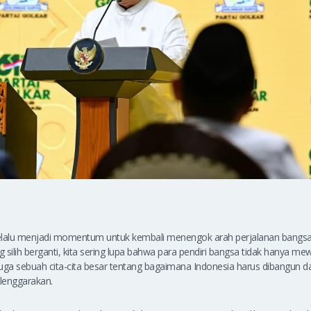
 selalu menjadi momentum untuk kembali menengok arah perjalanan bangsa
g silih berganti, kita sering lupa bahwa para pendiri bangsa tidak hanya me
uga sebuah cita-cita besar tentang bagaimana Indonesia harus dibangun d
lenggarakan.