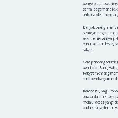
pengelolaan aset neg
sama: bagaimana kekay
terbaca oleh mereka y
Banyak orang membaca 
strategis negara, ma
akar pemikirannya ju
bumi, air, dan kekay
rakyat.
Cara pandang tersebu
pemikiran Bung Hatta
Rakyat memang memili
hasil pembangunan d
Karena itu, bagi Prabo
terasa dalam kesempat
melalui akses yang le
pada kesejahteraan y