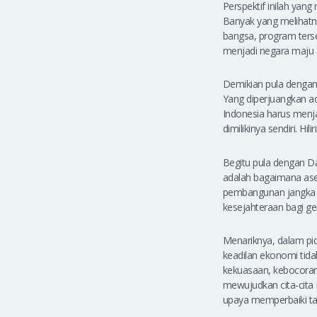
Perspektif inilah yan
Banyak yang melihatn
bangsa, program ters
menjadi negara maju a
Demikian pula dengan 
Yang diperjuangkan ad
Indonesia harus menj
dimilikinya sendiri. H
Begitu pula dengan Da
adalah bagaimana ase
pembangunan jangka pa
kesejahteraan bagi ge
Menariknya, dalam pi
keadilan ekonomi tida
kekuasaan, kebocora
mewujudkan cita-cita 
upaya memperbaiki tat