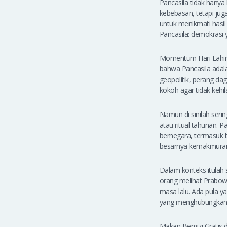
Pancasila tidak hanya 
kebebasan, tetapi jug
untuk menikmati hasi
Pancasila: demokrasi
Momentum Hari Lahir P
bahwa Pancasila adala
geopolitik, perang da
kokoh agar tidak kehil
Namun di sinilah ser
atau ritual tahunan. 
bernegara, termasuk 
besarnya kemakmuran
Dalam konteks itulah 
orang melihat Prabowo
masa lalu. Ada pula y
yang menghubungkan 
Makan Bergizi Gratis d