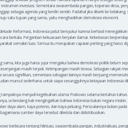
ai instrumen investasi. Sementara swasembada pangan, koperasi desa, p
nggap sebagai agenda yang berdiri sendiri. Padahal jika ditarik ke belakang,
nuju satu tujuan yang sama, yaitu menghadirkan demokrasi ekonomi.
 dekade Reformasi, Indonesia patut bersyukur karena berhasil menegakkan 
ecara berkala. Pergantian kekuasaan berjalan damai. Kebebasan berpendap
yarakat semakin luas. Semua itu merupakan capaian penting yang harus di
sama, kita juga harus jujur mengakui bahwa demokrasi politik belum sepe
senjangan masih terjadi. Ketimpangan masih terasa. Sebagian rakyat men
secara signifikan, sementara sebagian lainnya masih berjuang memenuhi
dian muncul sederhana: untuk siapa sesungguhnya kekayaan Indonesia dik
ng tampaknya menjadi kegelisahan utama Prabowo selama bertahun-tahun
ya, ia berulang kali mengingatkan bahwa Indonesia bukan negara miskin. 
ber daya alam, kaya potensi, dan kaya peluang. Persoalannya bukan pada
bagaimana sumber daya tersebut dikelola dan didistribusikan.
bowo berbicara tentang hilirisasi, swasembada pangan, industrialisasi, peng