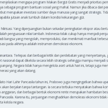
g menjelaskan mengapa program Makan Bergizi Gratis menjadi prioritas p
ya sebagai program bantuan sosial yang mahal. Namun jika dibaca dari p
ebut merupakan investasi sumber daya manusia yang sangat strategis. Tid
pabila jutaan anak tumbuh dalam kondisi kekurangan gizi.
hilirisasi. Yang diperjuangkan bukan sekadar peningkatan ekspor atau bert
alah penguasaan nilai tambah. Indonesia tidak cukup hanya menjadi penj
adi bangsa yang mengolah, memproduksi, dan menikmati manfaat terbesa
ilirisasi pada akhirnya adalah instrumen demokrasi ekonomi.
nantara. Terlepas dari berbagai kritik dan perdebatan yang menyertainya,
t nasional dapat dikelola secara lebih strategis sehingga mampu menjad
njang. Negara tidak hanya mengelola aset untuk hari ini, tetapi juga me
nerasi yang akan datang.
dato Hari Lahir Pancasila tahun ini, Prabowo juga mengingatkan bahwa u
k akan berjalan tanpa tantangan. Ia secara terbuka menyatakan bahwa ko
n anggaran, dan berbagai bentuk ekonomi rente merupakan hambatan bes
Pancasila. Karena itu, perjuangan menghadirkan demokrasi ekonomi tidak d
a kelola negara.