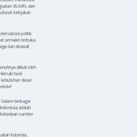
enguatan BUMN, dan
 seluruh kebijakan
demokrasi politik.
at semakin terbuka.
jaga dan dirawat
nuhnya diikuti oleh
ikmati hasil
 kebutuhan dasar.
elola?
. Dalam berbagai
Indonesia adalah
 ketiadaan sumber
uatan koperasi,