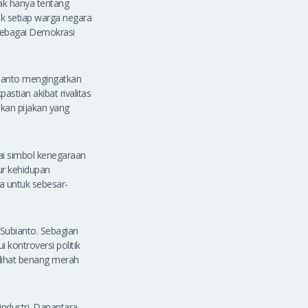
dak hanya tentang
ak setiap warga negara
sebagai Demokrasi
ianto mengingatkan
stian akibat rivalitas
kan pijakan yang
ai simbol kenegaraan
ur kehidupan
a untuk sebesar-
 Subianto. Sebagian
kontroversi politik
elihat benang merah
industri. Danantara