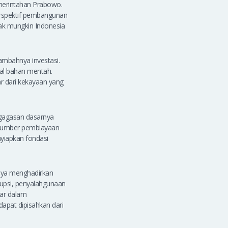
emerintahan Prabowo.
erspektif pembangunan
ak mungkin Indonesia
ambahnya investasi.
ual bahan mentah.
r dari kekayaan yang
 gagasan dasarnya
i sumber pembiayaan
nyiapkan fondasi
paya menghadirkan
rupsi, penyalahgunaan
ar dalam
apat dipisahkan dari