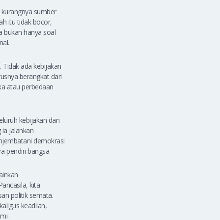
a kurangnya sumber
 itu tidak bocor,
a bukan hanya soal
al.
. Tidak ada kebijakan
usnya berangkat dari
ka atau perbedaan
eluruh kebijakan dan
ia jalankan
enjembatani demokrasi
a pendiri bangsa.
ainkan
ancasila, kita
an politik semata.
ligus keadilan,
mi.