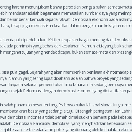
 penting karena menunjukkan bahwa persoalan bangsa bukan semata-mat
 lebih mendasar adalah bagaimana memastikan sumber daya yang melimpah
, dan benar-benar kembali kepada rakyat. Demokrasi ekonomi pada akhirny
baru, tetapi juga memastikan keadilan dalam pengelolaan kekayaan nasion
ijakan dapat diperdebatkan. Kritik merupakan bagian penting dari demokrasi
ak ada pemimpin yang bebas dari kesalahan. Namun kritik yang baik sehar
mengenai tujuan yang hendak dicapai, bukan semata-mata dari prasang
, bisa pula gagal. Sejarah yang akan memberikan penilaian akhir terhadap s
nya. Namun yang sering luput dipahami adalah bahwa proyek yang sedang 
esar daripada sekadar pemerintahan lima tahunan. Ia sedang berupaya m
ta bangun sejak Reformasi dengan demokrasi ekonomi yang dicita-citakan par
n salah paham terbesar tentang Prabowo bukanlah soal siapa dirinya, mel
embaca arah besar yang sedang ia tuju. Di tengah peringatan Hari Lahir P
hwa demokrasi Indonesia tidak pernah dimaksudkan berhenti pada kebebas
adalah Demokrasi Pancasila: demokrasi yang menghadirkan kebebasan seka
kesejahteraan, serta kedaulatan politik yang ditopang oleh kedaulatan ekono