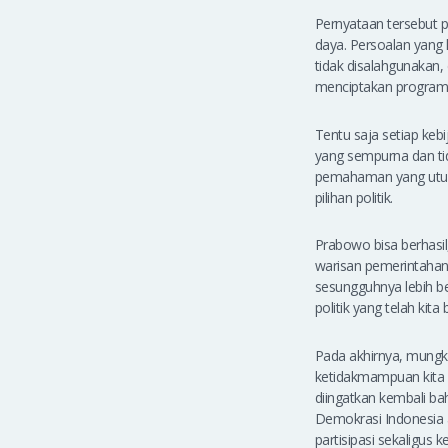
Pernyataan tersebut
daya. Persoalan yang
tidak disalahgunakan
menciptakan program 
Tentu saja setiap keb
yang sempurna dan tid
pemahaman yang utuh 
pilihan politik.
Prabowo bisa berhasil
warisan pemerintahan
sesungguhnya lebih b
politik yang telah ki
Pada akhirnya, mungki
ketidakmampuan kita m
diingatkan kembali ba
Demokrasi Indonesia 
partisipasi sekaligus 