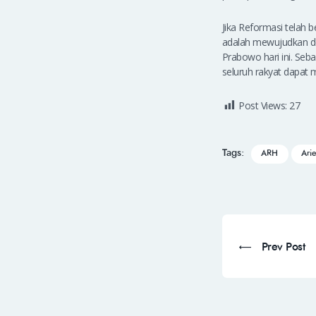
Jika Reformasi telah 
adalah mewujudkan dem
Prabowo hari ini. Seb
seluruh rakyat dapat 
Post Views:
27
Tags:
ARH
Ari
Prev Post