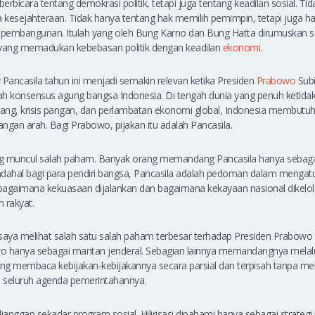
berbicara tentang demokrasi politik, tetapi juga tentang keadilan sosial. Ti
a kesejahteraan. Tidak hanya tentang hak memilih pemimpin, tetapi juga h
l pembangunan. Itulah yang oleh Bung Karno dan Bung Hatta dirumuskan 
 yang memadukan kebebasan politik dengan keadilan
ekonomi
.
ancasila tahun ini menjadi semakin relevan ketika Presiden
Prabowo
Sub
h konsensus agung bangsa Indonesia. Di tengah dunia yang penuh ketidakpa
gang, krisis pangan, dan perlambatan ekonomi global, Indonesia membutuh
angan arah. Bagi Prabowo, pijakan itu adalah Pancasila.
ing muncul salah paham. Banyak orang memandang Pancasila hanya sebag
Padahal bagi para pendiri bangsa, Pancasila adalah pedoman dalam mengat
bagaimana kekuasaan dijalankan dan bagaimana kekayaan nasional dikelol
 rakyat.
saya melihat salah satu salah paham terbesar terhadap Presiden Prabowo
 hanya sebagai mantan jenderal. Sebagian lainnya memandangnya melalui 
ang membaca kebijakan-kebijakannya secara parsial dan terpisah tanpa m
seluruh agenda pemerintahannya.
ianggap sekadar program sosial. Hilirisasi dipahami hanya sebagai strategi 