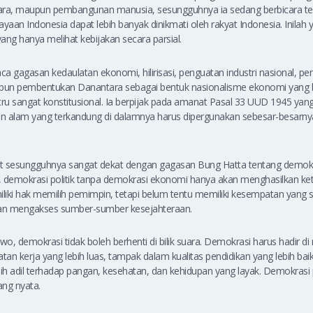
ara, maupun pembangunan manusia, sesungguhnya ia sedang berbicara ten
aan Indonesia dapat lebih banyak dinikmati oleh rakyat Indonesia. Inilah y
ang hanya melihat kebijakan secara parsial.
gagasan kedaulatan ekonomi, hilirisasi, penguatan industri nasional, p
upun pembentukan Danantara sebagai bentuk nasionalisme ekonomi yang b
stru sangat konstitusional. Ia berpijak pada amanat Pasal 33 UUD 1945 y
aan alam yang terkandung di dalamnya harus dipergunakan sebesar-besar
t sesungguhnya sangat dekat dengan gagasan Bung Hatta tentang demok
, demokrasi politik tanpa demokrasi ekonomi hanya akan menghasilkan ke
ki hak memilih pemimpin, tetapi belum tentu memiliki kesempatan yang
an mengakses sumber-sumber kesejahteraan.
wo, demokrasi tidak boleh berhenti di bilik suara. Demokrasi harus hadir d
an kerja yang lebih luas, tampak dalam kualitas pendidikan yang lebih bai
bih adil terhadap pangan, kesehatan, dan kehidupan yang layak. Demokrasi p
ang nyata.