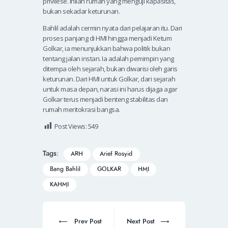
privilese. Inilah rumah yang menguji kapasitas,
bukan sekadar keturunan.
Bahlil adalah cermin nyata dari pelajaran itu. Dari
proses panjang di HMI hingga menjadi Ketum
Golkar, ia menunjukkan bahwa politik bukan
tentang jalan instan. Ia adalah pemimpin yang
ditempa oleh sejarah, bukan diwarisi oleh garis
keturunan. Dari HMI untuk Golkar, dari sejarah
untuk masa depan, narasi ini harus dijaga agar
Golkar terus menjadi benteng stabilitas dan
rumah meritokrasi bangsa.
Post Views:
549
Tags:
ARH
Arief Rosyid
Bang Bahlil
GOLKAR
HMI
KAHMI
Prev Post
Next Post