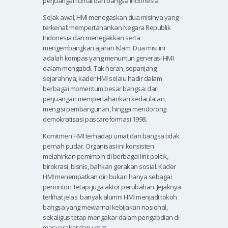
perjuangan umat dan bangsa Indonesia.
Sejak awal, HMI menegaskan dua misinya yang
terkenal: mempertahankan Negara Republik
Indonesia dan menegakkan serta
mengembangkan ajaran Islam. Dua misi ini
adalah kompas yang menuntun generasi HMI
dalam mengabdi. Tak heran, sepanjang
sejarahnya, kader HMI selalu hadir dalam
berbagai momentum besar bangsa: dari
perjuangan mempertahankan kedaulatan,
mengisi pembangunan, hingga mendorong
demokratisasi pascareformasi 1998.
Komitmen HMI terhadap umat dan bangsa tidak
pernah pudar. Organisasi ini konsisten
melahirkan pemimpin di berbagai lini: politik,
birokrasi, bisnis, bahkan gerakan sosial. Kader
HMI menempatkan diri bukan hanya sebagai
penonton, tetapi juga aktor perubahan. Jejaknya
terlihat jelas: banyak alumni HMI menjadi tokoh
bangsa yang mewarnai kebijakan nasional,
sekaligus tetap mengakar dalam pengabdian di
masyarakat dan umat.