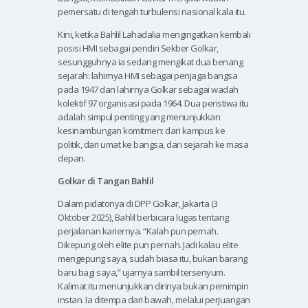
pemersatu di tengah turbulensi nasional kala itu.
Kini, ketika Bahlil Lahadalia mengingatkan kembali
posisi HMI sebagai pendiri Sekber Golkar,
sesungguhnya ia sedang mengikat dua benang
sejarah: lahirnya HMI sebagai penjaga bangsa
pada 1947 dan lahirnya Golkar sebagai wadah
kolektif 97 organisasi pada 1964. Dua peristiwa itu
adalah simpul penting yang menunjukkan
kesinambungan komitmen: dari kampus ke
politik, dari umat ke bangsa, dari sejarah ke masa
depan.
Golkar di Tangan Bahlil
Dalam pidatonya di DPP Golkar, Jakarta (3
Oktober 2025), Bahlil berbicara lugas tentang
perjalanan kariernya. “Kalah pun pernah.
Dikepung oleh elite pun pernah. Jadi kalau elite
mengepung saya, sudah biasa itu, bukan barang
baru bagi saya,” ujarnya sambil tersenyum.
Kalimat itu menunjukkan dirinya bukan pemimpin
instan. Ia ditempa dari bawah, melalui perjuangan