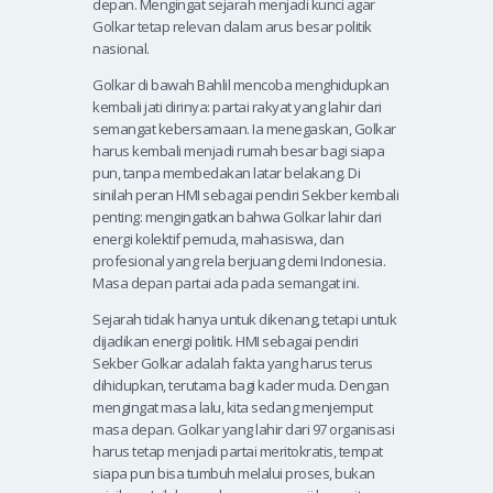
depan. Mengingat sejarah menjadi kunci agar
Golkar tetap relevan dalam arus besar politik
nasional.
Golkar di bawah Bahlil mencoba menghidupkan
kembali jati dirinya: partai rakyat yang lahir dari
semangat kebersamaan. Ia menegaskan, Golkar
harus kembali menjadi rumah besar bagi siapa
pun, tanpa membedakan latar belakang. Di
sinilah peran HMI sebagai pendiri Sekber kembali
penting: mengingatkan bahwa Golkar lahir dari
energi kolektif pemuda, mahasiswa, dan
profesional yang rela berjuang demi Indonesia.
Masa depan partai ada pada semangat ini.
Sejarah tidak hanya untuk dikenang, tetapi untuk
dijadikan energi politik. HMI sebagai pendiri
Sekber Golkar adalah fakta yang harus terus
dihidupkan, terutama bagi kader muda. Dengan
mengingat masa lalu, kita sedang menjemput
masa depan. Golkar yang lahir dari 97 organisasi
harus tetap menjadi partai meritokratis, tempat
siapa pun bisa tumbuh melalui proses, bukan