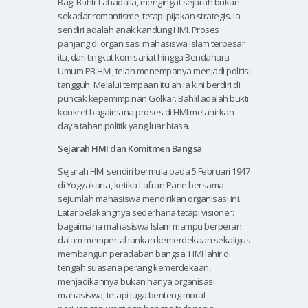
Bagi Bahlil Lahadalia, mengingat sejarah bukan
sekadar romantisme, tetapi pijakan strategis. Ia
sendiri adalah anak kandung HMI. Proses
panjang di organisasi mahasiswa Islam terbesar
itu, dari tingkat komisariat hingga Bendahara
Umum PB HMI, telah menempanya menjadi politisi
tangguh. Melalui tempaan itulah ia kini berdiri di
puncak kepemimpinan Golkar. Bahlil adalah bukti
konkret bagaimana proses di HMI melahirkan
daya tahan politik yang luar biasa.
Sejarah HMI dan Komitmen Bangsa
Sejarah HMI sendiri bermula pada 5 Februari 1947
di Yogyakarta, ketika Lafran Pane bersama
sejumlah mahasiswa mendirikan organisasi ini.
Latar belakangnya sederhana tetapi visioner:
bagaimana mahasiswa Islam mampu berperan
dalam mempertahankan kemerdekaan sekaligus
membangun peradaban bangsa. HMI lahir di
tengah suasana perang kemerdekaan,
menjadikannya bukan hanya organisasi
mahasiswa, tetapi juga benteng moral