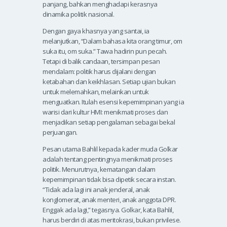
panjang, bahkan menghadapi kerasnya
dinamika politik nasional.
Dengan gaya khasnya yang santai, ia
melanjutkan, “Dalam bahasa kita orang timur, om
suka itu, om suka.” Tawa hadirin pun pecah.
Tetapi di balik candaan, tersimpan pesan
mendalam: politik harus dijalani dengan
ketabahan dan keikhlasan. Setiap ujian bukan
untuk melemahkan, melainkan untuk
menguatkan. Itulah esensi kepemimpinan yang ia
warisi dari kultur HMI: menikmati proses dan
menjadikan setiap pengalaman sebagai bekal
perjuangan.
Pesan utama Bahlil kepada kader muda Golkar
adalah tentang pentingnya menikmati proses
politik. Menurutnya, kematangan dalam
kepemimpinan tidak bisa dipetik secara instan.
“Tidak ada lagi ini anak jenderal, anak
konglomerat, anak menteri, anak anggota DPR.
Enggak ada lagi,” tegasnya. Golkar, kata Bahlil,
harus berdiri di atas meritokrasi, bukan privilese.