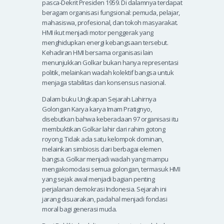
pasca-Dekrit Presiden 1959. Di dalamnya terdapat
beragam organisasi fungsional: pemuda, pelajar,
mahasiswa, profesional, dan tokoh masyarakat.
HMI ikut menjadi motor penggerak yang
menghidupkan energi kebangsaan tersebut.
Kehadiran HMI bersama organisasi lain
menunjukkan Golkar bukan hanya representasi
politik, melainkan wadah kolektif bangsa untuk
menjaga stabilitas dan konsensus nasional.
Dalam buku Ungkapan Sejarah Lahirnya
Golongan Karya karya Imam Pratignyo,
disebutkan bahwa keberadaan 97 organisasi itu
membuktikan Golkar lahir dari rahim gotong
royong. Tidak ada satu kelompok dominan,
melainkan simbiosis dari berbagai elemen
bangsa. Golkar menjadi wadah yang mampu
mengakomodasi semua golongan, termasuk HMI
yang sejak awal menjadi bagian penting
perjalanan demokrasi Indonesia. Sejarah ini
jarang disuarakan, padahal menjadi fondasi
moral bagi generasi muda.