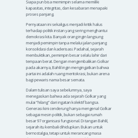
Siapa pun bisa memimpin selama memiliki
kapasitas, integritas, dan kesabaran menapaki
proses panjang.
Pernyataan ini sekaligus menjadi kritik halus
terhadap politik instan yang sering menghantui
demokrasi kita. Banyak orang ingin langsung
menjadi pemimpin tanpa melalui jalan panjang
konsolidasi dan kaderisasi. Padahal, sejarah
membuktikan, pemimpin besar selalu lahir dari
tempaan berat. Dengan mengembalikan Golkar
pada akarnya, Bahlil ingin mengingatkan bahwa
partai ini adalah ruang meritokrasi, bukan arena
bagi pewaris nama besar semata.
Dalam tulisan saya sebelumnya, saya
menegaskan bahwa ada sejarah Golkar yang
mulai “hilang” dari ingatan kolektif bangsa.
Generasi kini cenderung hanya mengenal Golkar
sebagai mesin politik, bukan sebagai rumah
besar 97 organisasi fungsional. Di tangan Bahlil,
sejarah itu kembali dihidupkan. Bukan untuk
bernostalgia, tetapi untuk merancang masa