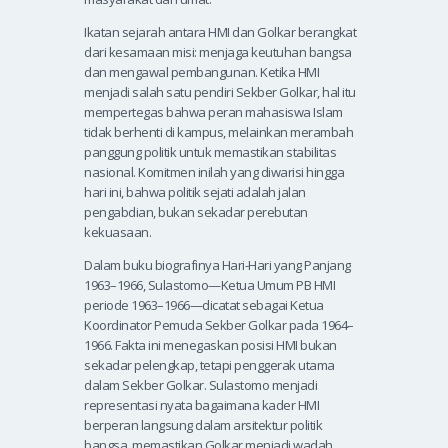
Ikatan sejarah antara HMI dan Golkar berangkat
dari kesamaan misi: menjaga keutuhan bangsa
dan mengawal pembangunan. Ketika HMI
menjadi salah satu pendiri Sekber Golkar, hal itu
mempertegas bahwa peran mahasiswa Islam
tidak berhenti di kampus, melainkan merambah
panggung politik untuk memastikan stabilitas
nasional. Komitmen inilah yang diwarisi hingga
hari ini, bahwa politik sejati adalah jalan
pengabdian, bukan sekadar perebutan
kekuasaan.
Dalam buku biografinya Hari-Hari yang Panjang
1963–1966, Sulastomo—Ketua Umum PB HMI
periode 1963–1966—dicatat sebagai Ketua
Koordinator Pemuda Sekber Golkar pada 1964–
1966. Fakta ini menegaskan posisi HMI bukan
sekadar pelengkap, tetapi penggerak utama
dalam Sekber Golkar. Sulastomo menjadi
representasi nyata bagaimana kader HMI
berperan langsung dalam arsitektur politik
bangsa, memastikan Golkar menjadi wadah