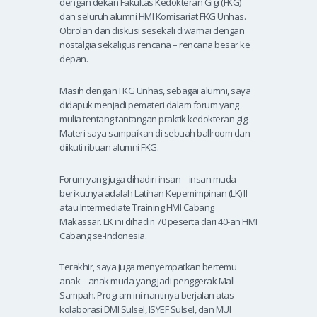
dengan dekan Fakultas Kedokteran Gigi (FKG)
dan seluruh alumni HMI Komisariat FKG Unhas.
Obrolan dan diskusi sesekali diwarnai dengan
nostalgia sekaligus rencana – rencana besar ke
depan.
Masih dengan FKG Unhas, sebagai alumni, saya
didapuk menjadi pemateri dalam forum yang
mulia tentang tantangan praktik kedokteran gigi.
Materi saya sampaikan di sebuah ballroom dan
diikuti ribuan alumni FKG.
Forum yang juga dihadiri insan – insan muda
berikutnya adalah Latihan Kepemimpinan (LK) II
atau Intermediate Training HMI Cabang
Makassar. LK ini dihadiri 70 peserta dari 40-an HMI
Cabang se-Indonesia.
Terakhir, saya juga menyempatkan bertemu
anak – anak muda yang jadi penggerak Mall
Sampah. Program ini nantinya berjalan atas
kolaborasi DMI Sulsel, ISYEF Sulsel, dan MUI