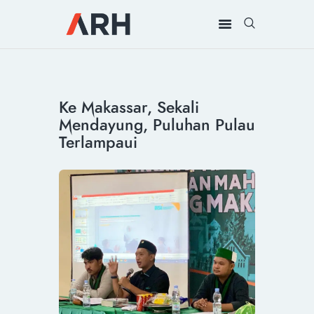
MUH. ARIEF ROSYID
Mimpi Menaklukkan Dunia
BERANDA
Ke Makassar, Sekali
INSPIRING
Mendayung, Puluhan Pulau
MONDAY
Terlampaui
RILIS MEDIA
BUKU
PIDATO
KEBUDAYAAN
KENALAN