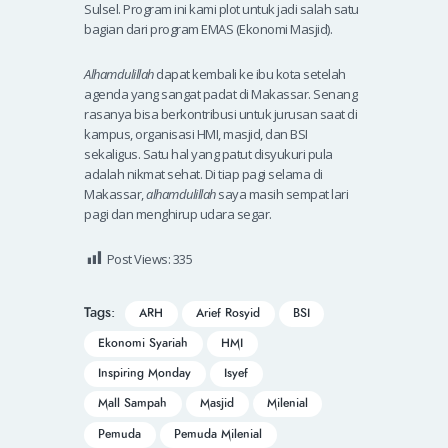
Sulsel. Program ini kami plot untuk jadi salah satu
bagian dari program EMAS (Ekonomi Masjid).
Alhamdulillah
dapat kembali ke ibu kota setelah
agenda yang sangat padat di Makassar. Senang
rasanya bisa berkontribusi untuk jurusan saat di
kampus, organisasi HMI, masjid, dan BSI
sekaligus. Satu hal yang patut disyukuri pula
adalah nikmat sehat. Di tiap pagi selama di
Makassar,
alhamdulillah
saya masih sempat lari
pagi dan menghirup udara segar.
Post Views:
335
Tags:
ARH
Arief Rosyid
BSI
Ekonomi Syariah
HMI
Inspiring Monday
Isyef
Mall Sampah
Masjid
Milenial
Pemuda
Pemuda Milenial