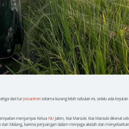
tiga dari tur
pesantren
selama kurang lebih sebulan ini, selalu ada kejuta
sempatan menjumpai Ketua
NU
Jatim, Kiai Marzuki. Kiai Marzuki dikenal s
 dari Malang, karena perjuangan dalam menjaga akidah dan menyebarkan