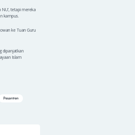
h NU’, tetapi mereka
an kampus.
 sowan ke Tuan Guru
g dipanjatkan
kayaan Islam
Pesantren