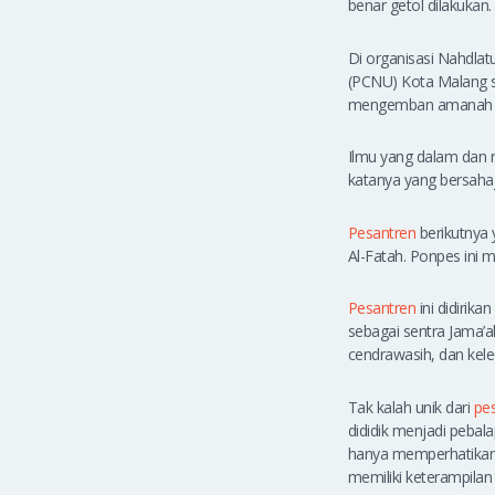
benar getol dilakukan.
Di organisasi Nahdla
(PCNU) Kota Malang se
mengemban amanah K
Ilmu yang dalam dan re
katanya yang bersaha
Pesantren
berikutnya 
Al-Fatah. Ponpes ini 
Pesantren
ini didirik
sebagai sentra Jama’ah
cendrawasih, dan kele
Tak kalah unik dari
pe
dididik menjadi pebal
hanya memperhatikan 
memiliki keterampilan