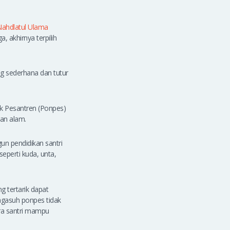
ahdlatul Ulama
 akhirnya terpilih
ng sederhana dan tutur
ok Pesantren (Ponpes)
gan alam.
gun pendidikan santri
seperti kuda, unta,
g tertarik dapat
ngasuh ponpes tidak
ra santri mampu