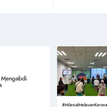
 Mengabdi
a
#MilenialMelawanKorona