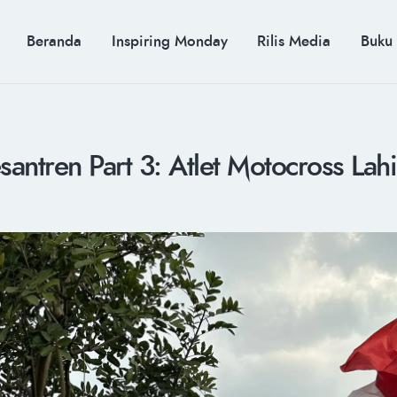
BERANDA
INSPIRING MONDAY
MUH. ARIEF ROSYID
Beranda
Inspiring Monday
Rilis Media
Buku
RILIS MEDIA
Mimpi Menaklukkan Dunia
BUKU
PIDATO KEBUDAYAAN
KENALAN
esantren Part 3: Atlet Motocross Lahi