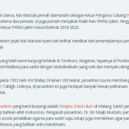
tul Ulama, Kiai Marzuki pernah diamanahi sebagai Ketua Pengurus Cabang
N
lama dua periode. Ia juga pernah menjabat Wakil Rais PWNU Jatim. Hingga,
etua PWNU Jatim masa khidmat 2018-2023.
kam jejak Kiai Marzuki nyaris tak terlihat sekelibat dari penampilannya ya
ja.
yang telah kami kunjungi terletak di Temboro, Magetan, tepatnya di Pond
memfasilitasi para santri dengan ekstrakulikuler yang unik dan menyatu den
an pada 1953 oleh KH Shidiqi. Di lahan 100 hektar, pesantren tua ini memban
 Tabligh. Uniknya, di pesantren ini juga terdapat banyak hewan peliharaan 
dai.
santren
yang kami kunjungi adalah
Ponpes Darul Ulum
di Malang. Santri yan
ap bahkan atlet motocross. Pengasuh pesantren, Dr. KH Mujib Musta’in, pe
sosok pendidikan agama para santri saja, tetapi juga memikirkan agar pa
 khusus yang bahkan anti-mainstream.