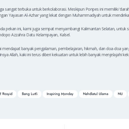
a sangat terbuka untuk berkolaborasi. Meskipun Ponpes ini memiliki ‘dara
ngan Yayasan Al-Azhar yang lekat dengan Muhammadiyah untuk mendirik
pada pekan ini, kami juga sempat menyambangi Kalimantan Selatan, untuk
endopo Azzahra Datu Kelampayan, Kalsel.
 ini mendapat banyak pengalaman, pembelajaran, hikmah, dan doa-doa yan
sya Allah, kaki ini terus diberi kekuatan untuk lebih banyak menjelajahi ke
ef Rosyid
Bang Lutfi
Inspiring Monday
Nahdlatul Ulama
NU