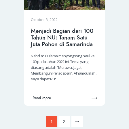
October 3, 2022
Menjadi Bagian dari 100
Tahun NU: Tanam Satu
Juta Pohon di Samarinda
Nahdlatul Ulama menyongsong haul ke
100 pada tahun 2022 ini. Tema yang
diusung adalah “Merawat Jagat,
Membangun Peradaban”. Alhamdulillah,
saya dapat ikut…
Read More
>
1
2