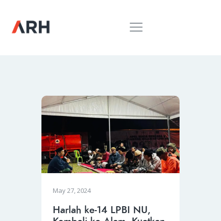
MUH. ARIEF ROSYID
Mimpi Menaklukkan Dunia
BERANDA
INSPIRING
MONDAY
RILIS MEDIA
BUKU
PIDATO
KEBUDAYAAN
KENALAN
May 27, 2024
Harlah ke-14 LPBI NU,