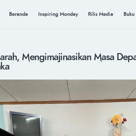
BERANDA
INSPIRING MONDAY
MUH. ARIEF ROSYID
Beranda
Inspiring Monday
Rilis Media
Buku
RILIS MEDIA
Mimpi Menaklukkan Dunia
BUKU
PIDATO KEBUDAYAAN
KENALAN
ejarah, Mengimajinasikan Masa Dep
aka