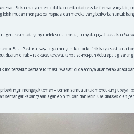
erenan. Bukan hanya memindahkan cerita dari teks ke format yang lain, 
g lebih mudah mengakses inspirasi dari mereka yang berkorban untuk ban
kan, generasi muda yang melek sosial media, ternyata juga haus akan
know
antor Balai Pustaka, saya juga menyaksikan buku fisik karya sastra dari be
ut ditaruh di rak – rak kaca, terawat tanpa se-inci-pun debu apalagi sarang 
ku kuno tersebut bertransformasi, “wasiat” di dalamnya akan tetap abadi da
ya pribadi ingin mengajak teman – teman semua untuk mendukung upaya “p
n semangat kebangsaan agar lebih mudah dan lebih luas diakses oleh gene