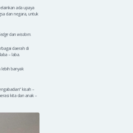
melainkan ada upaya
gsa dan negara, untuk
ledge
dan
wisdom
.
rbagai daerah di
laba – laba.
n lebih banyak
engabadian” kisah –
rasi kita dan anak –