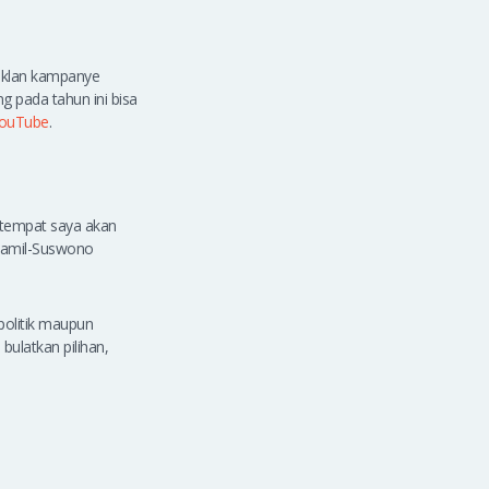
-iklan kampanye
g pada tahun ini bisa
ouTube
.
a tempat saya akan
 Kamil-Suswono
 politik maupun
 bulatkan pilihan,