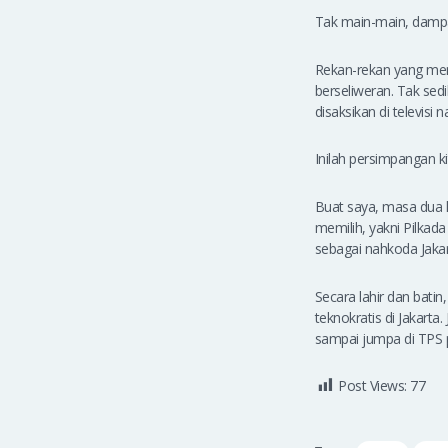
Tak main-main, dampa
Rekan-rekan yang mem
berseliweran. Tak sed
disaksikan di televis
Inilah persimpangan k
Buat saya, masa dua h
memilih, yakni Pilka
sebagai nahkoda Jakar
Secara lahir dan batin
teknokratis di Jakarta.
sampai jumpa di TPS 
Post Views:
77