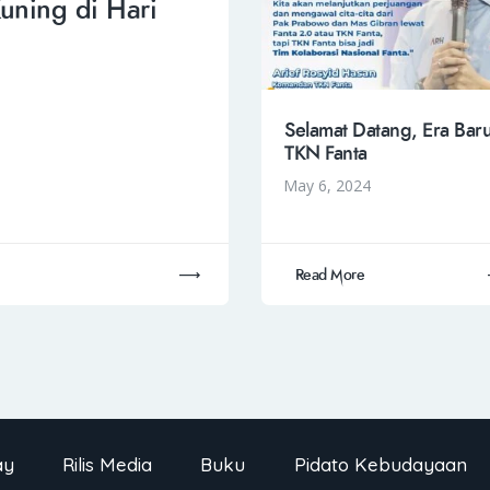
uning di Hari
Selamat Datang, Era Bar
TKN Fanta
May 6, 2024
Read More
ay
Rilis Media
Buku
Pidato Kebudayaan