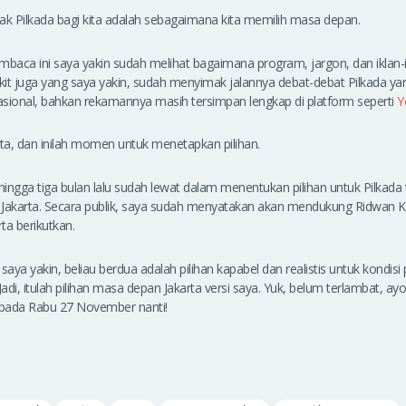
k Pilkada bagi kita adalah sebagaimana kita memilih masa depan.
baca ini saya yakin sudah melihat bagaimana program, jargon, dan iklan
ikit juga yang saya yakin, sudah menyimak jalannya debat-debat Pilkada yan
i nasional, bahkan rekamannya masih tersimpan lengkap di platform seperti
Y
ita, dan inilah momen untuk menetapkan pilihan.
ingga tiga bulan lalu sudah lewat dalam menentukan pilihan untuk Pilkad
da Jakarta. Secara publik, saya sudah menyatakan akan mendukung Ridwan
ta berikutkan.
, saya yakin, beliau berdua adalah pilihan kapabel dan realistis untuk kondisi
 Jadi, itulah pilihan masa depan Jakarta versi saya. Yuk, belum terlambat, ayo
pada Rabu 27 November nanti!