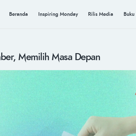
BERANDA
INSPIRING MONDAY
MUH. ARIEF ROSYID
Beranda
Inspiring Monday
Rilis Media
Buku
RILIS MEDIA
Mimpi Menaklukkan Dunia
BUKU
PIDATO KEBUDAYAAN
KENALAN
ber, Memilih Masa Depan