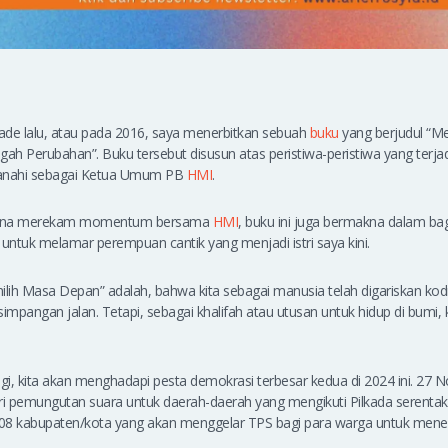
ade lalu, atau pada 2016, saya menerbitkan sebuah
buku
yang berjudul “M
gah Perubahan”. Buku tersebut disusun atas peristiwa-peristiwa yang terja
manahi sebagai Ketua Umum PB
HMI
.
karena merekam momentum bersama
HMI
, buku ini juga bermakna dalam bag
 untuk melamar perempuan cantik yang menjadi istri saya kini.
ilih Masa Depan” adalah, bahwa kita sebagai manusia telah digariskan ko
mpangan jalan. Tetapi, sebagai khalifah atau utusan untuk hidup di bumi, k
agi, kita akan menghadapi pesta demokrasi terbesar kedua di 2024 ini. 27
ri pemungutan suara untuk daerah-daerah yang mengikuti Pilkada serenta
 508 kabupaten/kota yang akan menggelar TPS bagi para warga untuk mene