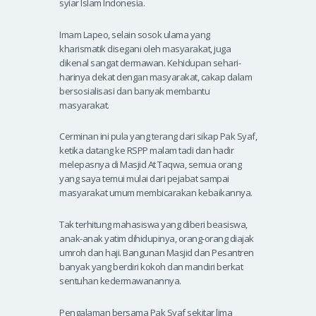
syiar Islam Indonesia.
Imam Lapeo, selain sosok ulama yang
kharismatik disegani oleh masyarakat, juga
dikenal sangat dermawan. Kehidupan sehari-
harinya dekat dengan masyarakat, cakap dalam
bersosialisasi dan banyak membantu
masyarakat.
Cerminan ini pula yang terang dari sikap Pak Syaf,
ketika datang ke RSPP malam tadi dan hadir
melepasnya di Masjid At Taqwa, semua orang
yang saya temui mulai dari pejabat sampai
masyarakat umum membicarakan kebaikannya.
Tak terhitung mahasiswa yang diberi beasiswa,
anak-anak yatim dihidupinya, orang-orang diajak
umroh dan haji. Bangunan Masjid dan Pesantren
banyak yang berdiri kokoh dan mandiri berkat
sentuhan kedermawanannya.
Pengalaman bersama Pak Syaf sekitar lima