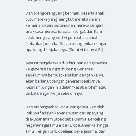
Dan orang-orang yang beriman, beserta anak
cucu mereka yang mengikuti mereka dalam
keimanan, Kami pertemukan mereka dengan
anak cucu mereka (di dalam surga), dan Kami
tidak mengurangi sedikit pun pahala amal
(kebajikan) mereka. Setiap orang terikat dengan
apa yang dikerjakannya. (Surat At-tur ayat 21)
Ayat ini menjelaskan dikehidupan dari generasi
ke generasi saling terhubung. Generasi
sebelumnya berbuat kebaikan dengan karya,
akan berlanjut dengan generasi berikutnya.
Kesinambungan ini adalah “kasaba rohin” atau
terikat dengan kerja sebelumnya.
Dari sini tergambar ikhtiar yang dilakukan oleh
Pak Syaf adalah keberlanjutan dari apa yang
dilakukan Imam Lapeo sebelumnya. Berkeliling
negara-negara mulai dari Eropa, Amerika, hingga
Timur Tengah untuk belajar, bekerjasama, dan