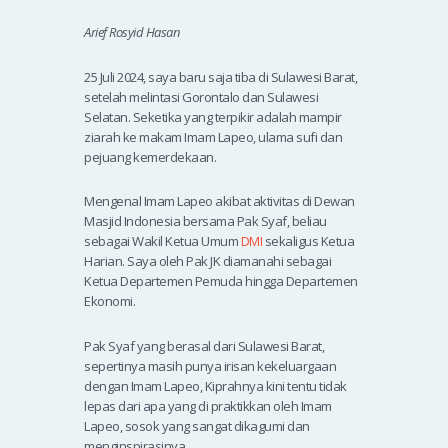
Arief Rosyid Hasan
25 Juli 2024, saya baru saja tiba di Sulawesi Barat,
setelah melintasi Gorontalo dan Sulawesi
Selatan. Seketika yang terpikir adalah mampir
ziarah ke makam Imam Lapeo, ulama sufi dan
pejuang kemerdekaan.
Mengenal Imam Lapeo akibat aktivitas di Dewan
Masjid Indonesia bersama Pak Syaf, beliau
sebagai Wakil Ketua Umum
DMI
sekaligus Ketua
Harian. Saya oleh Pak JK diamanahi sebagai
Ketua Departemen Pemuda hingga Departemen
Ekonomi.
Pak Syaf yang berasal dari Sulawesi Barat,
sepertinya masih punya irisan kekeluargaan
dengan Imam Lapeo, Kiprahnya kini tentu tidak
lepas dari apa yang di praktikkan oleh Imam
Lapeo, sosok yang sangat dikagumi dan
menginspirasinya.