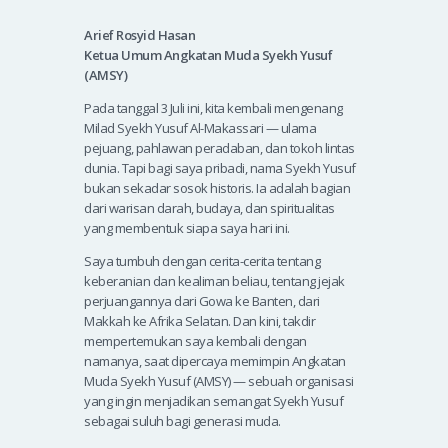
Arief Rosyid Hasan
Ketua Umum Angkatan Muda Syekh Yusuf
(AMSY)
Pada tanggal 3 Juli ini, kita kembali mengenang
Milad Syekh Yusuf Al-Makassari — ulama
pejuang, pahlawan peradaban, dan tokoh lintas
dunia. Tapi bagi saya pribadi, nama Syekh Yusuf
bukan sekadar sosok historis. Ia adalah bagian
dari warisan darah, budaya, dan spiritualitas
yang membentuk siapa saya hari ini.
Saya tumbuh dengan cerita-cerita tentang
keberanian dan kealiman beliau, tentang jejak
perjuangannya dari Gowa ke Banten, dari
Makkah ke Afrika Selatan. Dan kini, takdir
mempertemukan saya kembali dengan
namanya, saat dipercaya memimpin Angkatan
Muda Syekh Yusuf (AMSY) — sebuah organisasi
yang ingin menjadikan semangat Syekh Yusuf
sebagai suluh bagi generasi muda.