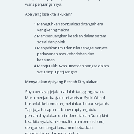
waris perjuangannya.
Apa yang bisa kita lakukan?
Meneguhkan spiritualitas di tengah era
yang kering makna.
Memperjuangkan keadilan dalam sistem
sosial dan politik.
Menjadikan ilmu dan nilai sebagai senjata
perlawanan atas kebodohan dan
kezaliman.
Merajut ukhuwah umat dan bangsa dalam
satu simpul perjuangan.
Menyalakan Api yang Pernah Dinyalakan
Saya percaya, jejak ini adalah tanggung jawab.
Maka menjadi bagian dari warisan Syekh Yusuf
bukanlah kehormatan, melainkan beban sejarah.
Tapi juga harapan — bahwa api yang dulu
pernah dinyalakan dari Indonesia dan Dunia, kini
bisa kita nyalakan kembali, dalam bentuk baru,
dengan semangat lama: membebaskan,
mencerahkan, dan menyatukan.