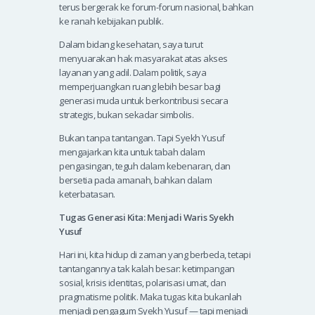
terus bergerak ke forum-forum nasional, bahkan
ke ranah kebijakan publik.
Dalam bidang kesehatan, saya turut
menyuarakan hak masyarakat atas akses
layanan yang adil. Dalam politik, saya
memperjuangkan ruang lebih besar bagi
generasi muda untuk berkontribusi secara
strategis, bukan sekadar simbolis.
Bukan tanpa tantangan. Tapi Syekh Yusuf
mengajarkan kita untuk tabah dalam
pengasingan, teguh dalam kebenaran, dan
bersetia pada amanah, bahkan dalam
keterbatasan.
Tugas Generasi Kita: Menjadi Waris Syekh
Yusuf
Hari ini, kita hidup di zaman yang berbeda, tetapi
tantangannya tak kalah besar: ketimpangan
sosial, krisis identitas, polarisasi umat, dan
pragmatisme politik. Maka tugas kita bukanlah
menjadi pengagum Syekh Yusuf — tapi menjadi