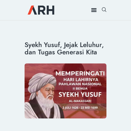
MUH. ARIEF ROSYID
Mimpi Menaklukkan Dunia
BERANDA
Syekh Yusuf, Jejak Leluhur,
INSPIRING
dan Tugas Generasi Kita
MONDAY
RILIS MEDIA
BUKU
PIDATO
KEBUDAYAAN
KENALAN