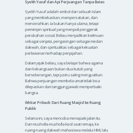
Syekh Yusuf dan Api Perjuangan Tanpa Batas
Syekh Yusuf adalah simbol dari sebuah Islam
yang membebaskan, mempersatukan, dan
mencerahkan. Ia bukan hanya ulama, tetapi
pemimpin spiritual yang menjadi penggerak
perubahan sosial. Beliau menjadikan keilmuan
sebagai senjata, pengasingan sebagai medan
dakwah, dan spiritualitas sebagai kekuatan
perlawanan terhadap penjajahan.
Dalam jejak beliau, saya belajar bahwa agama
dan kebangsaan bukan dua kutub yang
berseberangan, tapi justru saling menguatkan.
Bahwa perjuangan membela umat tidak bisa
dilepaskan dari tanggung jawab memperbaiki
bangsa.
Ikhtiar Pribadi: Dari Ruang Masjid ke Ruang
Publik
Selama ini, saya mencoba menapaki jalan itu.
Dari musholla-musholla kecil saat remaja, ke
ruang-ruang dakwah mahasiswa melalui HMI, lalu