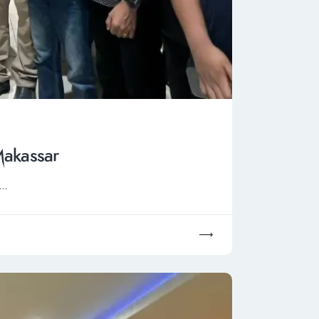
Makassar
i…