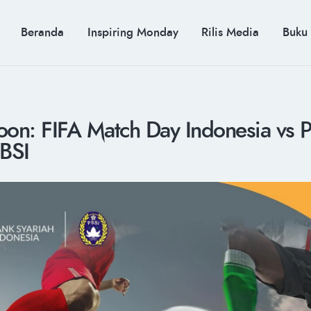
MUH. ARIEF ROSYID
Beranda
Inspiring Monday
Rilis Media
Buku
Mimpi Menaklukkan Dunia
BERANDA
INSPIRING MONDAY
on: FIFA Match Day Indonesia vs Pa
RILIS MEDIA
BSI
BUKU
PIDATO KEBUDAYAAN
KENALAN