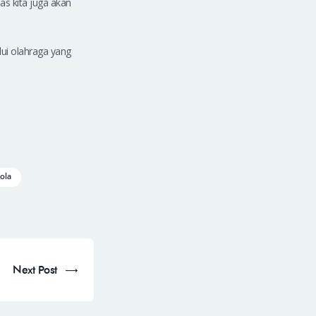
as kita juga akan
ui olahraga yang
ola
Next Post