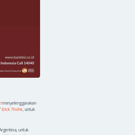
I
menyelenggarakan
f
Erick Thohir
, untuk
rgentina, untuk