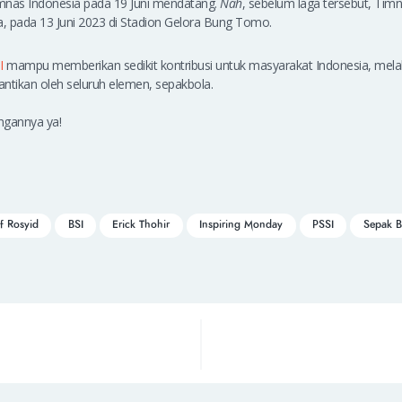
mnas Indonesia pada 19 Juni mendatang.
Nah
, sebelum laga tersebut, Timn
a, pada 13 Juni 2023 di Stadion Gelora Bung Tomo.
I
mampu memberikan sedikit kontribusi untuk masyarakat Indonesia, melal
nantikan oleh seluruh elemen, sepakbola.
gannya ya!
ef Rosyid
BSI
Erick Thohir
Inspiring Monday
PSSI
Sepak B