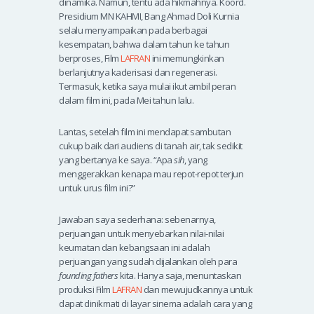
dinamika. Namun, tentu ada hikmahnya. Koord.
Presidium MN KAHMI, Bang Ahmad Doli Kurnia
selalu menyampaikan pada berbagai
kesempatan, bahwa dalam tahun ke tahun
berproses, Film
LAFRAN
ini memungkinkan
berlanjutnya kaderisasi dan regenerasi.
Termasuk, ketika saya mulai ikut ambil peran
dalam film ini, pada Mei tahun lalu.
Lantas, setelah film ini mendapat sambutan
cukup baik dari audiens di tanah air, tak sedikit
yang bertanya ke saya. “Apa
sih
, yang
menggerakkan kenapa mau repot-repot terjun
untuk urus film ini?”
Jawaban saya sederhana: sebenarnya,
perjuangan untuk menyebarkan nilai-nilai
keumatan dan kebangsaan ini adalah
perjuangan yang sudah dijalankan oleh para
founding fathers
kita. Hanya saja, menuntaskan
produksi Film
LAFRAN
dan mewujudkannya untuk
dapat dinikmati di layar sinema adalah cara yang