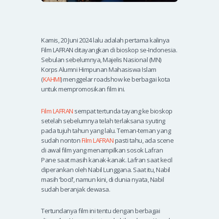
Kamis, 20 Juni 2024 lalu adalah pertama kalinya
Film LAFRAN ditayangkan di bioskop se-Indonesia.
Sebulan sebelumnya, Majelis Nasional (MN)
Korps Alumni Himpunan Mahasiswa Islam
(
KAHMI
) menggelar roadshow ke berbagai kota
untuk mempromosikan film ini.
Film LAFRAN
sempat tertunda tayang ke bioskop
setelah sebelumnya telah terlaksana syuting
pada tujuh tahun yang lalu. Teman-teman yang
sudah nonton
Film LAFRAN
pasti tahu, ada scene
di awal film yang menampilkan sosok Lafran
Pane saat masih kanak-kanak. Lafran saat kecil
diperankan oleh Nabil Lunggana. Saat itu, Nabil
masih ‘bocil’, namun kini, di dunia nyata, Nabil
sudah beranjak dewasa.
Tertundanya film ini tentu dengan berbagai