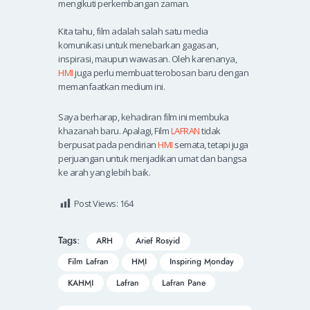
mengikuti perkembangan zaman.
Kita tahu, film adalah salah satu media
komunikasi untuk menebarkan gagasan,
inspirasi, maupun wawasan. Oleh karenanya,
HMI
juga perlu membuat terobosan baru dengan
memanfaatkan medium ini.
Saya berharap, kehadiran film ini membuka
khazanah baru. Apalagi, Film
LAFRAN
tidak
berpusat pada pendirian
HMI
semata, tetapi juga
perjuangan untuk menjadikan umat dan bangsa
ke arah yang lebih baik.
Post Views:
164
Tags:
ARH
Arief Rosyid
Film Lafran
HMI
Inspiring Monday
KAHMI
Lafran
Lafran Pane