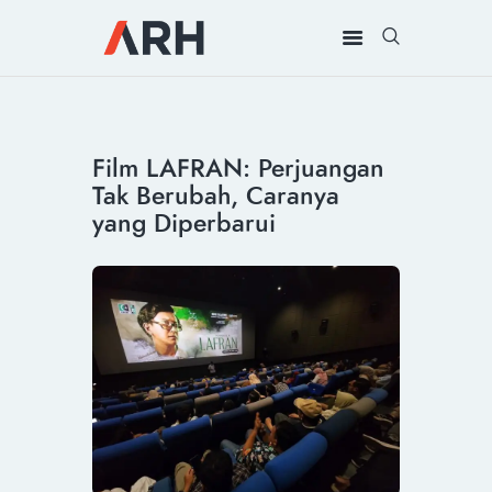
MUH. ARIEF ROSYID
Mimpi Menaklukkan Dunia
BERANDA
Film LAFRAN: Perjuangan
INSPIRING
Tak Berubah, Caranya
MONDAY
yang Diperbarui
RILIS MEDIA
BUKU
PIDATO
KEBUDAYAAN
KENALAN