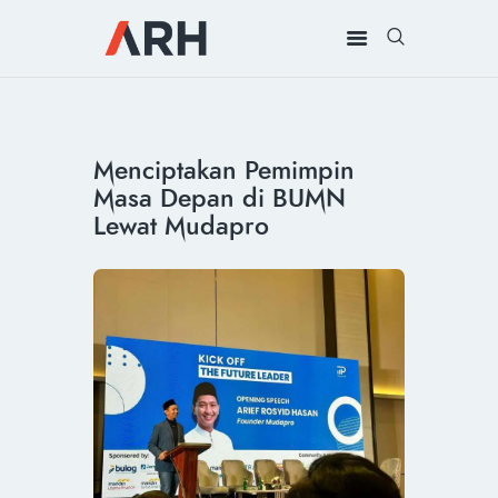
MUH. ARIEF ROSYID
Mimpi Menaklukkan Dunia
BERANDA
Menciptakan Pemimpin
INSPIRING
Masa Depan di BUMN
MONDAY
Lewat Mudapro
RILIS MEDIA
BUKU
PIDATO
KEBUDAYAAN
KENALAN