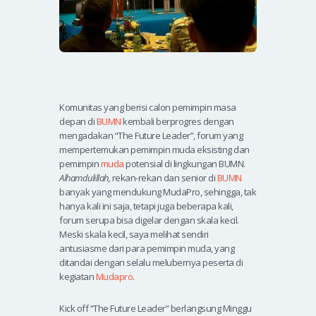
Komunitas yang berisi calon pemimpin masa
depan di
BUMN
kembali berprogres dengan
mengadakan “The Future Leader”, forum yang
mempertemukan pemimpin muda eksisting dan
pemimpin
muda
potensial di lingkungan BUMN.
Alhamdulillah,
rekan-rekan dan senior di
BUMN
banyak yang mendukung MudaPro, sehingga, tak
hanya kali ini saja, tetapi juga beberapa kali,
forum serupa bisa digelar dengan skala kecil.
Meski skala kecil, saya melihat sendiri
antusiasme dari para pemimpin muda, yang
ditandai dengan selalu melubernya peserta di
kegiatan
Mudapro
.
Kick off “The Future Leader” berlangsung Minggu