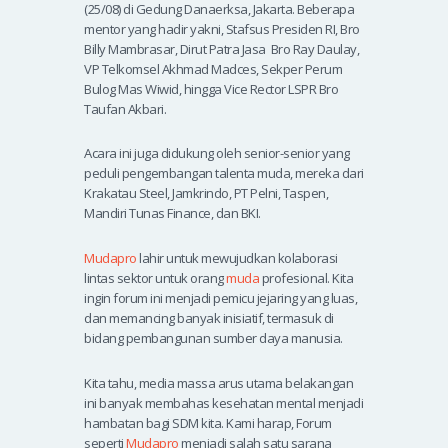
(25/08) di Gedung Danaerksa, Jakarta. Beberapa
mentor yang hadir yakni, Stafsus Presiden RI, Bro
Billy Mambrasar, Dirut Patra Jasa Bro Ray Daulay,
VP Telkomsel Akhmad Madces, Sekper Perum
Bulog Mas Wiwid, hingga Vice Rector LSPR Bro
Taufan Akbari.
Acara ini juga didukung oleh senior-senior yang
peduli pengembangan talenta muda, mereka dari
Krakatau Steel, Jamkrindo, PT Pelni, Taspen,
Mandiri Tunas Finance, dan BKI.
Mudapro
lahir untuk mewujudkan kolaborasi
lintas sektor untuk orang
muda
profesional. Kita
ingin forum ini menjadi pemicu jejaring yang luas,
dan memancing banyak inisiatif, termasuk di
bidang pembangunan sumber daya manusia.
Kita tahu, media massa arus utama belakangan
ini banyak membahas kesehatan mental menjadi
hambatan bagi SDM kita. Kami harap, Forum
seperti
Mudapro
menjadi salah satu sarana