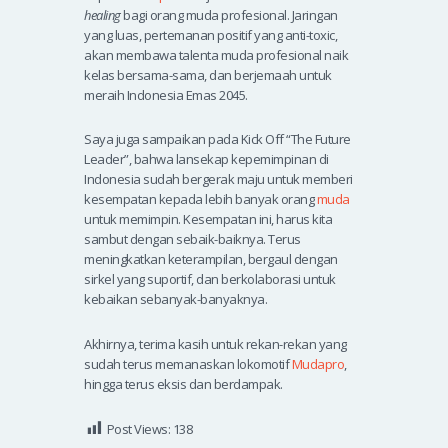
healing
bagi orang muda profesional. Jaringan
yang luas, pertemanan positif yang anti-toxic,
akan membawa talenta muda profesional naik
kelas bersama-sama, dan berjemaah untuk
meraih Indonesia Emas 2045.
Saya juga sampaikan pada Kick Off “The Future
Leader”, bahwa lansekap kepemimpinan di
Indonesia sudah bergerak maju untuk memberi
kesempatan kepada lebih banyak orang
muda
untuk memimpin. Kesempatan ini, harus kita
sambut dengan sebaik-baiknya. Terus
meningkatkan keterampilan, bergaul dengan
sirkel yang suportif, dan berkolaborasi untuk
kebaikan sebanyak-banyaknya.
Akhirnya, terima kasih untuk rekan-rekan yang
sudah terus memanaskan lokomotif
Mudapro
,
hingga terus eksis dan berdampak.
Post Views:
138