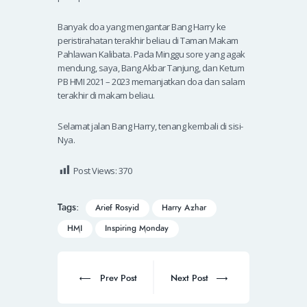
Banyak doa yang mengantar Bang Harry ke
peristirahatan terakhir beliau di Taman Makam
Pahlawan Kalibata. Pada Minggu sore yang agak
mendung, saya, Bang Akbar Tanjung, dan Ketum
PB HMI 2021 – 2023 memanjatkan doa dan salam
terakhir di makam beliau.
Selamat jalan Bang Harry, tenang kembali di sisi-
Nya.
Post Views:
370
Tags:
Arief Rosyid
Harry Azhar
HMI
Inspiring Monday
Prev Post
Next Post