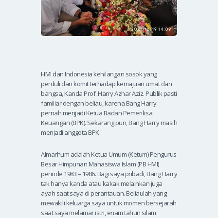
HMI dan Indonesia kehilangan sosok yang
perduli dan komit terhadap kemajuan umat dan
bangsa, Kanda Prof. Harry Azhar Aziz. Publik pasti
familiar dengan beliau, karena Bang Harry
pernah menjadi Ketua Badan Pemeriksa
Keuangan (BPK). Sekarang pun, Bang Harry masih
menjadi anggota BPK.
Almarhum adalah Ketua Umum (Ketum) Pengurus
Besar Himpunan Mahasiswa Islam (PB HMI)
periode 1983 – 1986. Bagi saya pribadi, Bang Harry
tak hanya kanda atau kakak melainkan juga
ayah saat saya di perantauan. Beliaulah yang
mewakili keluarga saya untuk momen bersejarah
saat saya melamar istri, enam tahun silam.