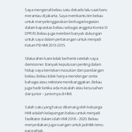
Saya mengenal beliau satu dekade lalu saat baru
merantau di Jakarta. Saya membantu tim beliau
untuk menyelenggarakan berbagai kegiatan
dalam kapasitas beliau sebagai anggota Komisi XI
DPR RI. Beliau juga memberi banyak dukungan
untuk saya dalam pertarungan untuk menjadi
Ketum PB HMI 2013-2015.
Silaturahim kami tidak berhenti setelah saya
demisioner. Banyak keputusan penting dalam
hidup saya berisikan masukan dan pandangan
beliau. Beliau tidak hanya mendengar cerita
bahagia atau
milestone
membanggakan. Beliau
juga hadir ketika ada masalah atau kesusahan
dari junior – juniornya di HMI.
Salah satu yang harus dikenang oleh keluarga
HMI adalah kelapangan beliau untuk menjadi
fasilitator dalam islah HMI 2018 – 2020. Beliau
menyediakan juga ruangan untuk jadi titik temu
para pihak.