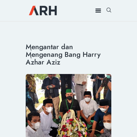
MUH. ARIEF ROSYID
Mimpi Menaklukkan Dunia
BERANDA
Mengantar dan
INSPIRING
Mengenang Bang Harry
MONDAY
Azhar Aziz
RILIS MEDIA
BUKU
PIDATO
KEBUDAYAAN
KENALAN