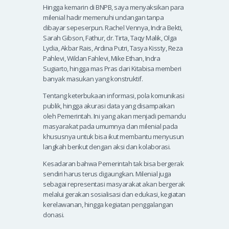
Hingga kemarin di BNPB, saya menyaksikan para
milenial hadir memenuhi undangan tanpa
dibayar sepeserpun. Rachel Vennya, Indra Bekti,
Sarah Gibson, Fathur, dr. Tirta, Taqy Malik, Olga
Lydia, Akbar Rais, Ardina Putri, Tasya Kissty, Reza
Pahlevi, Wildan Fahlevi, Mike Ethan, Indra
Sugiarto, hingga mas Pras dari Kitabisa memberi
banyak masukan yang konstruktif.
Tentang keterbukaan informasi, pola komunikasi
publik, hingga akurasi data yang disampaikan
oleh Pemerintah. Ini yang akan menjadi pemandu
masyarakat pada umumnya dan milenial pada
khususnya untuk bisa ikut membantu menyusun
langkah berikut dengan aksi dan kolaborasi.
Kesadaran bahwa Pemerintah tak bisa bergerak
sendiri harus terus digaungkan. Milenial juga
sebagai representasi masyarakat akan bergerak
melalui gerakan sosialisasi dan edukasi, kegiatan
kerelawanan, hingga kegiatan penggalangan
donasi.