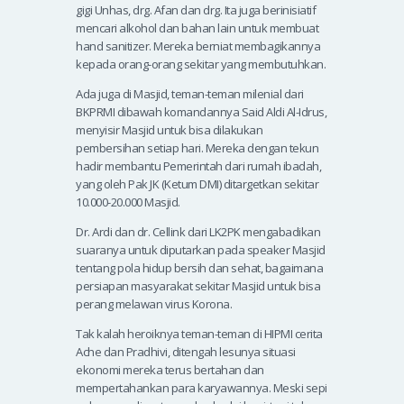
gigi Unhas, drg. Afan dan drg. Ita juga berinisiatif
mencari alkohol dan bahan lain untuk membuat
hand sanitizer. Mereka berniat membagikannya
kepada orang-orang sekitar yang membutuhkan.
Ada juga di Masjid, teman-teman milenial dari
BKPRMI dibawah komandannya Said Aldi Al-Idrus,
menyisir Masjid untuk bisa dilakukan
pembersihan setiap hari. Mereka dengan tekun
hadir membantu Pemerintah dari rumah ibadah,
yang oleh Pak JK (Ketum DMI) ditargetkan sekitar
10.000-20.000 Masjid.
Dr. Ardi dan dr. Cellink dari LK2PK mengabadikan
suaranya untuk diputarkan pada speaker Masjid
tentang pola hidup bersih dan sehat, bagaimana
persiapan masyarakat sekitar Masjid untuk bisa
perang melawan virus Korona.
Tak kalah heroiknya teman-teman di HIPMI cerita
Ache dan Pradhivi, ditengah lesunya situasi
ekonomi mereka terus bertahan dan
mempertahankan para karyawannya. Meski sepi