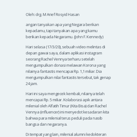
Oleh: drg. M Arief Rosyid Hasan
angan tanyakan apa yang Negara berikan
kepadamu, tapi tanyakan apa yang kamu
berikan kepada Negaramu. (John F. Kennedy)
Hari selasa (17/3/20), sebuah video melintas di
depan gawai saya, dalam aplikasi instagram
seorang Rachel Vennya terharu setelah
mengumpulkan donasi melawan Korona yang
nilainya fantastis mencapai Rp. 1,1 miliar. Dia
mengumpulkan nilai fantastis tersebut, tak genap
24 jam.
Hari ini saya mengecek kembali, nilainya telah
mencapai Rp. 5 miliar. Kolaborasi apik antara
milenial oleh Alfatih Timur (Kita Bisa) dan Rachel
Vennya (influencer) ini menyedot kesadaran kita
bahwa para milenial terus peduli pada nasib
bangsa dan negaranya.
Di tempat yang lain, milenial alumni kedokteran