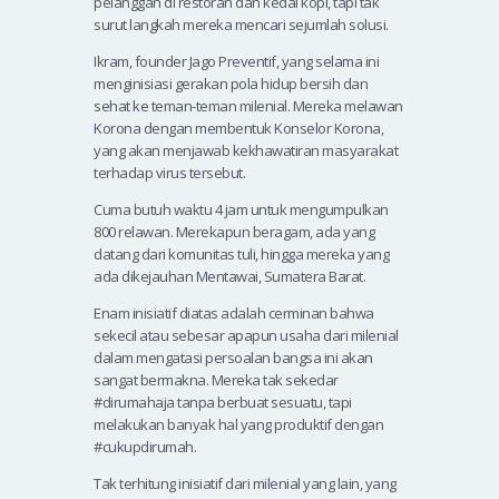
pelanggan di restoran dan kedai kopi, tapi tak
surut langkah mereka mencari sejumlah solusi.
Ikram, founder Jago Preventif, yang selama ini
menginisiasi gerakan pola hidup bersih dan
sehat ke teman-teman milenial. Mereka melawan
Korona dengan membentuk Konselor Korona,
yang akan menjawab kekhawatiran masyarakat
terhadap virus tersebut.
Cuma butuh waktu 4 jam untuk mengumpulkan
800 relawan. Merekapun beragam, ada yang
datang dari komunitas tuli, hingga mereka yang
ada dikejauhan Mentawai, Sumatera Barat.
Enam inisiatif diatas adalah cerminan bahwa
sekecil atau sebesar apapun usaha dari milenial
dalam mengatasi persoalan bangsa ini akan
sangat bermakna. Mereka tak sekedar
#dirumahaja tanpa berbuat sesuatu, tapi
melakukan banyak hal yang produktif dengan
#cukupdirumah.
Tak terhitung inisiatif dari milenial yang lain, yang