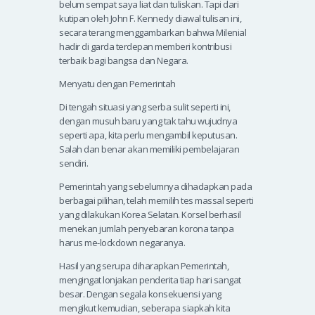
belum sempat saya liat dan tuliskan. Tapi dari
kutipan oleh John F. Kennedy diawal tulisan ini,
secara terang menggambarkan bahwa Milenial
hadir di garda terdepan memberi kontribusi
terbaik bagi bangsa dan Negara.
Menyatu dengan Pemerintah
Di tengah situasi yang serba sulit seperti ini,
dengan musuh baru yang tak tahu wujudnya
seperti apa, kita perlu mengambil keputusan.
Salah dan benar akan memiliki pembelajaran
sendiri.
Pemerintah yang sebelumnya dihadapkan pada
berbagai pilihan, telah memilih tes massal seperti
yang dilakukan Korea Selatan. Korsel berhasil
menekan jumlah penyebaran korona tanpa
harus me-lockdown negaranya.
Hasil yang serupa diharapkan Pemerintah,
mengingat lonjakan penderita tiap hari sangat
besar. Dengan segala konsekuensi yang
mengikut kemudian, seberapa siapkah kita