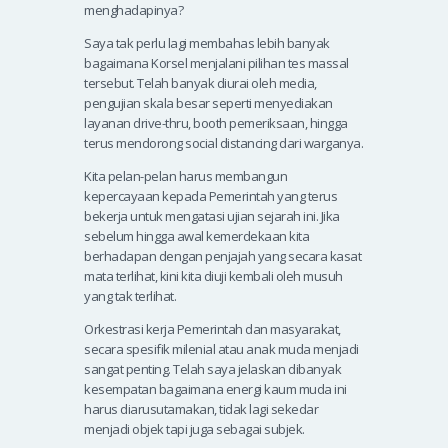
menghadapinya?
Saya tak perlu lagi membahas lebih banyak
bagaimana Korsel menjalani pilihan tes massal
tersebut. Telah banyak diurai oleh media,
pengujian skala besar seperti menyediakan
layanan drive-thru, booth pemeriksaan, hingga
terus mendorong social distancing dari warganya.
Kita pelan-pelan harus membangun
kepercayaan kepada Pemerintah yang terus
bekerja untuk mengatasi ujian sejarah ini. Jika
sebelum hingga awal kemerdekaan kita
berhadapan dengan penjajah yang secara kasat
mata terlihat, kini kita diuji kembali oleh musuh
yang tak terlihat.
Orkestrasi kerja Pemerintah dan masyarakat,
secara spesifik milenial atau anak muda menjadi
sangat penting. Telah saya jelaskan dibanyak
kesempatan bagaimana energi kaum muda ini
harus diarusutamakan, tidak lagi sekedar
menjadi objek tapi juga sebagai subjek.