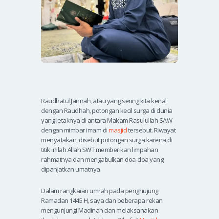
Raudhatul Jannah, atau yang sering kita kenal
dengan Raudhah, potongan kecil surga di dunia
yang letaknya di antara Makam Rasulullah SAW
dengan mimbar imam di
masjid
tersebut. Riwayat
menyatakan, disebut potongan surga karena di
titik inilah Allah SWT memberikan limpahan
rahmatnya dan mengabulkan doa-doa yang
dipanjatkan umatnya.
Dalam rangkaian umrah pada penghujung
Ramadan 1445 H, saya dan beberapa rekan
mengunjungi Madinah dan melaksanakan