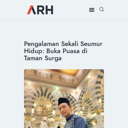
MUH. ARIEF ROSYID
Mimpi Menaklukkan Dunia
BERANDA
Pengalaman Sekali Seumur
INSPIRING
Hidup: Buka Puasa di
MONDAY
Taman Surga
RILIS MEDIA
BUKU
PIDATO
KEBUDAYAAN
KENALAN