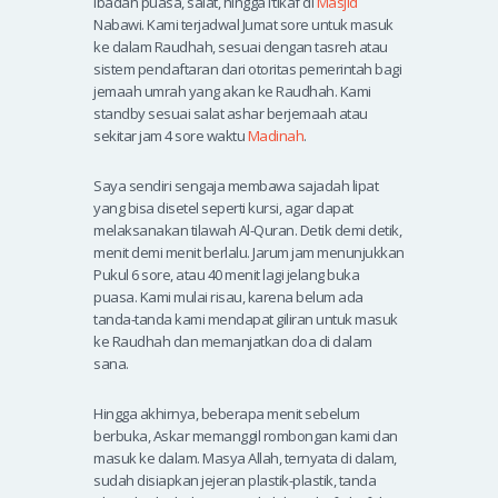
ibadah puasa, salat, hingga i’tikaf di
Masjid
Nabawi. Kami terjadwal Jumat sore untuk masuk
ke dalam Raudhah, sesuai dengan tasreh atau
sistem pendaftaran dari otoritas pemerintah bagi
jemaah umrah yang akan ke Raudhah. Kami
standby sesuai salat ashar berjemaah atau
sekitar jam 4 sore waktu
Madinah
.
Saya sendiri sengaja membawa sajadah lipat
yang bisa disetel seperti kursi, agar dapat
melaksanakan tilawah Al-Quran. Detik demi detik,
menit demi menit berlalu. Jarum jam menunjukkan
Pukul 6 sore, atau 40 menit lagi jelang buka
puasa. Kami mulai risau, karena belum ada
tanda-tanda kami mendapat giliran untuk masuk
ke Raudhah dan memanjatkan doa di dalam
sana.
Hingga akhirnya, beberapa menit sebelum
berbuka, Askar memanggil rombongan kami dan
masuk ke dalam. Masya Allah, ternyata di dalam,
sudah disiapkan jejeran plastik-plastik, tanda