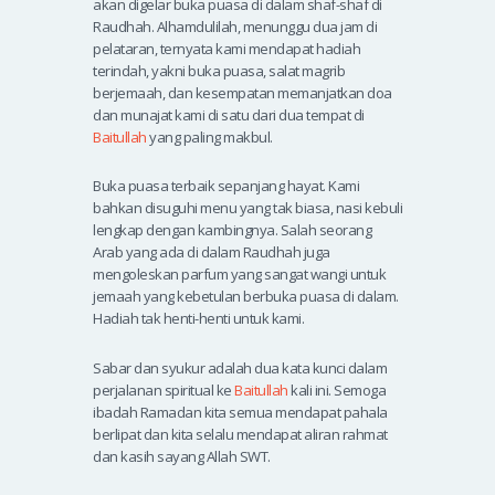
akan digelar buka puasa di dalam shaf-shaf di
Raudhah. Alhamdulilah, menunggu dua jam di
pelataran, ternyata kami mendapat hadiah
terindah, yakni buka puasa, salat magrib
berjemaah, dan kesempatan memanjatkan doa
dan munajat kami di satu dari dua tempat di
Baitullah
yang paling makbul.
Buka puasa terbaik sepanjang hayat. Kami
bahkan disuguhi menu yang tak biasa, nasi kebuli
lengkap dengan kambingnya. Salah seorang
Arab yang ada di dalam Raudhah juga
mengoleskan parfum yang sangat wangi untuk
jemaah yang kebetulan berbuka puasa di dalam.
Hadiah tak henti-henti untuk kami.
Sabar dan syukur adalah dua kata kunci dalam
perjalanan spiritual ke
Baitullah
kali ini. Semoga
ibadah Ramadan kita semua mendapat pahala
berlipat dan kita selalu mendapat aliran rahmat
dan kasih sayang Allah SWT.