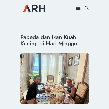
MUH. ARIEF ROSYID
Mimpi Menaklukkan Dunia
BERANDA
Papeda dan Ikan Kuah
INSPIRING
Kuning di Hari Minggu
MONDAY
RILIS MEDIA
BUKU
PIDATO
KEBUDAYAAN
KENALAN