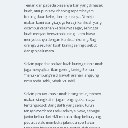
Teman dari papeda biasanya ikan yang dimasak
kuah, ataupun sayur bening seperti bayam
bening, daun kelor, dan sejenisnya. Di meja
makan kami siang itu juga tersaji ikan kuah yang
dicampur cacahan kecil kunyit segar, sehingga
kuah menjadi berwarna kuning – kami biasa
menyebutnya dengan ikan kuah kuning. Bagi
orang Sulsel, ikan kuah kuning sering disebut
dengan pallumara.
Selain papeda dan ikan kuah kuning, tuan rumah
juga menyajikan ikan goreng kering. Semua
‘menu kampung’ ini di bawah arahan langsung
istri Kanda Bahlil, Mbak Sri Bahlil.
Selain jamuan khas rumah ‘orang timur’, momen
makan siang kali ini juga mengingatkan saya
tentang sosok Bang Bahlil yang selalu turun
tangan membantu adik-adiknya. Saya, sebagai
junior beliau dari HMI, merasa sikap beliau yang
peduli, selalu membuka jalan, dan perhatian
terhadap himpunan patut dicontoh oleh semua.