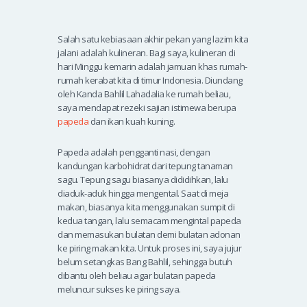
Salah satu kebiasaan akhir pekan yang lazim kita
jalani adalah kulineran. Bagi saya, kulineran di
hari Minggu kemarin adalah jamuan khas rumah-
rumah kerabat kita di timur Indonesia. Diundang
oleh Kanda Bahlil Lahadalia ke rumah beliau,
saya mendapat rezeki sajian istimewa berupa
papeda
dan ikan kuah kuning.
Papeda adalah pengganti nasi, dengan
kandungan karbohidrat dari tepung tanaman
sagu. Tepung sagu biasanya dididihkan, lalu
diaduk-aduk hingga mengental. Saat di meja
makan, biasanya kita menggunakan sumpit di
kedua tangan, lalu semacam mengintal papeda
dan memasukan bulatan demi bulatan adonan
ke piring makan kita. Untuk proses ini, saya jujur
belum setangkas Bang Bahlil, sehingga butuh
dibantu oleh beliau agar bulatan papeda
meluncur sukses ke piring saya.