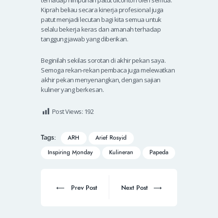
Kiprah beliau secara kinerja profesional juga
patut menjadi lecutan bagi kita semua untuk
selalu bekerja keras dan amanah terhadap
tanggung jawab yang diberikan.
Beginilah sekilas sorotan di akhir pekan saya.
Semoga rekan-rekan pembaca juga melewatkan
akhir pekan menyenangkan, dengan sajian
kuliner yang berkesan.
Post Views:
192
Tags:
ARH
Arief Rosyid
Inspiring Monday
Kulineran
Papeda
Prev Post
Next Post