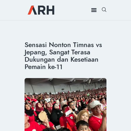
MUH. ARIEF ROSYID
Mimpi Menaklukkan Dunia
BERANDA
Sensasi Nonton Timnas vs
INSPIRING
Jepang, Sangat Terasa
MONDAY
Dukungan dan Kesetiaan
RILIS MEDIA
Pemain ke-11
BUKU
PIDATO
KEBUDAYAAN
KENALAN