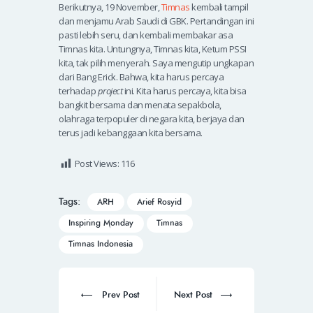
Berikutnya, 19 November,
Timnas
kembali tampil
dan menjamu Arab Saudi di GBK. Pertandingan ini
pasti lebih seru, dan kembali membakar asa
Timnas kita. Untungnya, Timnas kita, Ketum PSSI
kita, tak pilih menyerah. Saya mengutip ungkapan
dari Bang Erick. Bahwa, kita harus percaya
terhadap
project
ini. Kita harus percaya, kita bisa
bangkit bersama dan menata sepakbola,
olahraga terpopuler di negara kita, berjaya dan
terus jadi kebanggaan kita bersama.
Post Views:
116
Tags:
ARH
Arief Rosyid
Inspiring Monday
Timnas
Timnas Indonesia
Prev Post
Next Post