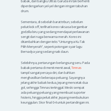
babak, dari bangku Ultras Garuda ini tak berhenti
diperdengarkan yel-yel dengan iringan tabuhan
drum.
Sementara, di sebelah barat tribun, sebelum
peluit kick off, terlihat koreo raksasa bergambar
godzilla biru yang sedang mendapat perlawanan
sengit dari naga berwarna merah. Koreo ini
ditambahkan dengan teks “Untungnya Ku Tak
Pilih Menyerah”, seperti potongan syair lagu
Bernadya yang sedang naik daun.
Selebihnya, pertarungan berlangsung seru. Pada
babak pertama di menit-menit awal,
Timnas
tampil sangat percaya diri, dan bahkan
menghasilkan beberapa peluang. Sayangnya
jelang akhir babak kedua, Jepang mencetak dua
gol, sehingga Timnas tertinggal. Meski sempat
ada peluang-peluang yang membuat suporter
histeris, hingga peluit akhir, Jepang membukukan
keunggulan. Skor final 0-4 untuk pertandingan ini.