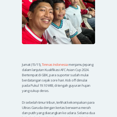
Jumat (15/11),
Timnas
Indonesia
menjamu Jepang
dalam lanjutan Kualifikasi AFC Asian Cup 2024.
Bertempat di GBK, para suporter sudah mulai
berdatangan sejak sore hari. Kick off dimulai
pada Pukul 19.10 WIB, di tengah guyuran hujan
yang cukup deras.
Di sebelah timur tribun, terlihat kekompakan para
Ultras Garuda dengan kertas berwarna merah
dan putih yang diacungkan ke udara. Selama dua